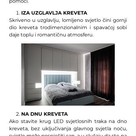
pomoći.
IZA UZGLAVLJA KREVETA
Skriveno u uzglavlju, lomljeno svjetlo čini gornji
dio kreveta trodimenzionalnim i spavaćoj sobi
daje toplu i romantičnu atmosferu.
NA DNU KREVETA
Ako stavite krug LED svjetlosnih traka na dno
kreveta, bez uključivanja glavnog svjetla noću,
svjetlo može pospješiti san, a u slučaju da ste na