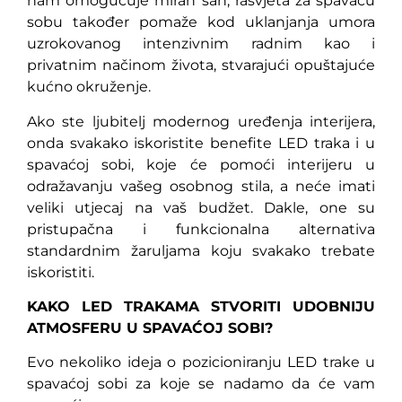
nam omogućuje miran san, rasvjeta za spavaću
sobu također pomaže kod uklanjanja umora
uzrokovanog intenzivnim radnim kao i
privatnim načinom života, stvarajući opuštajuće
kućno okruženje.
Ako ste ljubitelj modernog uređenja interijera,
onda svakako iskoristite benefite LED traka i u
spavaćoj sobi, koje će pomoći interijeru u
odražavanju vašeg osobnog stila, a neće imati
veliki utjecaj na vaš budžet. Dakle, one su
pristupačna i funkcionalna alternativa
standardnim žaruljama koju svakako trebate
iskoristiti.
KAKO LED TRAKAMA STVORITI UDOBNIJU
ATMOSFERU U SPAVAĆOJ SOBI?
Evo nekoliko ideja o pozicioniranju LED trake u
spavaćoj sobi za koje se nadamo da će vam