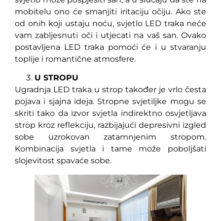
mobitelu ono će smanjiti iritaciju očiju. Ako ste
od onih koji ustaju noću, svjetlo LED traka neće
vam zabljesnuti oči i utjecati na vaš san. Ovako
postavljena LED traka pomoći će i u stvaranju
toplije i romantične atmosfere.
U STROPU
Ugradnja LED traka u strop također je vrlo česta
pojava i sjajna ideja. Stropne svjetiljke mogu se
skriti tako da izvor svjetla indirektno osvjetljava
strop kroz reflekciju, razbijajući depresivni izgled
sobe uzrokovan zatamnjenim stropom.
Kombinacija svjetla i tame može poboljšati
slojevitost spavaće sobe.