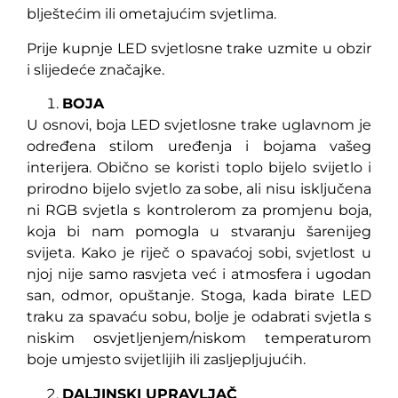
blještećim ili ometajućim svjetlima.
Prije kupnje LED svjetlosne trake uzmite u obzir
i slijedeće značajke.
BOJA
U osnovi, boja LED svjetlosne trake uglavnom je
određena stilom uređenja i bojama vašeg
interijera. Obično se koristi toplo bijelo svijetlo i
prirodno bijelo svjetlo za sobe, ali nisu isključena
ni RGB svjetla s kontrolerom za promjenu boja,
koja bi nam pomogla u stvaranju šarenijeg
svijeta. Kako je riječ o spavaćoj sobi, svjetlost u
njoj nije samo rasvjeta već i atmosfera i ugodan
san, odmor, opuštanje. Stoga, kada birate LED
traku za spavaću sobu, bolje je odabrati svjetla s
niskim osvjetljenjem/niskom temperaturom
boje umjesto svijetlijih ili zasljepljujućih.
DALJINSKI UPRAVLJAČ