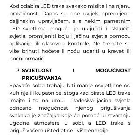
Kod odabira LED trake svakako mislite i na njenu
praktičnost. Danas su one uvijek opremljene
daljinskim upravljačem, a s nekim pametnim
LED svjetlima moguće je uključiti i isključiti
svjetla, promijeniti boju i jačinu svjetla pomoću
aplikacije ili glasovne kontrole. Ne trebate se
više brinuti hoćete li noću udariti u krevet ili
noćni ormarić.
SVJETLOST I MOGUĆNOST
PRIGUŠIVANJA
Spavaće sobe trebaju biti manje osvjetljene od
kuhinje ili kupaonice, stoga kad birate LED trake
imajte i to na umu. Podesiva jačina svjetla
odnosno mogućnost njenog prigušivanja
svakako je značajka koje će pomoći u stvaranju
ugodne atmosfere u sobi, a LED trake s
prigušivačem uštedjet će i više energije.