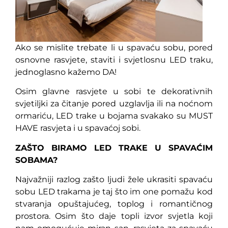
Ako se mislite trebate li u spavaću sobu, pored
osnovne rasvjete, staviti i svjetlosnu LED traku,
jednoglasno kažemo DA!
Osim glavne rasvjete u sobi te dekorativnih
svjetiljki za čitanje pored uzglavlja ili na noćnom
ormariću, LED trake u bojama svakako su MUST
HAVE rasvjeta i u spavaćoj sobi.
ZAŠTO BIRAMO LED TRAKE U SPAVAĆIM
SOBAMA?
Najvažniji razlog zašto ljudi žele ukrasiti spavaću
sobu LED trakama je taj što im one pomažu kod
stvaranja opuštajućeg, toplog i romantičnog
prostora. Osim što daje topli izvor svjetla koji