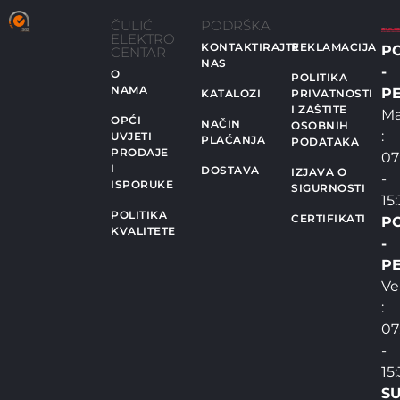
ČULIĆ
PODRŠKA
ELEKTRO
KONTAKTIRAJTE
REKLAMACIJA
P
CENTAR
NAS
-
O
POLITIKA
NAMA
PE
KATALOZI
PRIVATNOSTI
I ZAŠTITE
Ma
OPĆI
NAČIN
OSOBNIH
:
UVJETI
PLAĆANJA
PODATAKA
PRODAJE
07
I
DOSTAVA
IZJAVA O
-
ISPORUKE
SIGURNOSTI
15
POLITIKA
CERTIFIKATI
P
KVALITETE
-
PE
Ve
:
07
-
15
SU