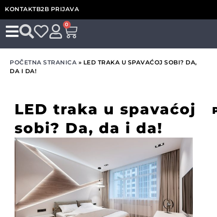
KONTAKT
B2B PRIJAVA
0
POČETNA STRANICA
»
LED TRAKA U SPAVAĆOJ SOBI? DA,
DA I DA!
LED traka u spavaćoj
sobi? Da, da i da!