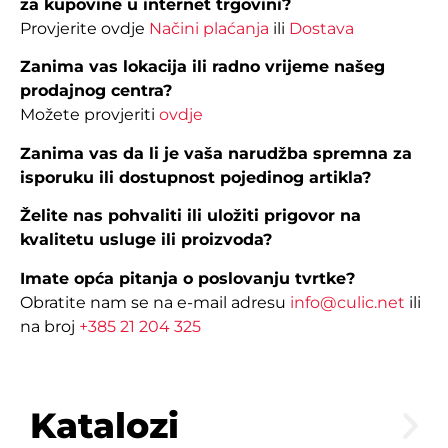
za kupovine u internet trgovini?
Provjerite ovdje
Načini plaćanja
ili
Dostava
Zanima vas lokacija ili radno vrijeme našeg
prodajnog centra?
Možete provjeriti
ovdje
Zanima vas da li je vaša narudžba spremna za
isporuku ili dostupnost pojedinog artikla?
Želite nas pohvaliti ili uložiti prigovor na
kvalitetu usluge ili proizvoda?
Imate opća pitanja o poslovanju tvrtke?
Obratite nam se na e-mail adresu
info@culic.net
ili
na broj
+385 21 204 325
Katalozi