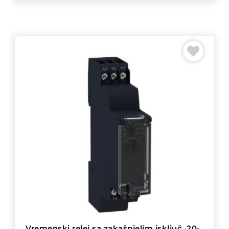
Vremenski relej sa zakašnjelim isključ. 20-