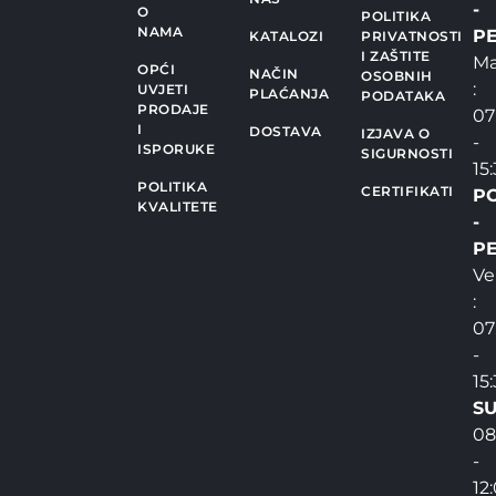
-
O
POLITIKA
NAMA
PE
KATALOZI
PRIVATNOSTI
I ZAŠTITE
Ma
OPĆI
NAČIN
OSOBNIH
:
UVJETI
PLAĆANJA
PODATAKA
PRODAJE
07
I
DOSTAVA
IZJAVA O
-
ISPORUKE
SIGURNOSTI
15
POLITIKA
CERTIFIKATI
P
KVALITETE
-
PE
Ve
:
07
-
15
SU
08
-
12