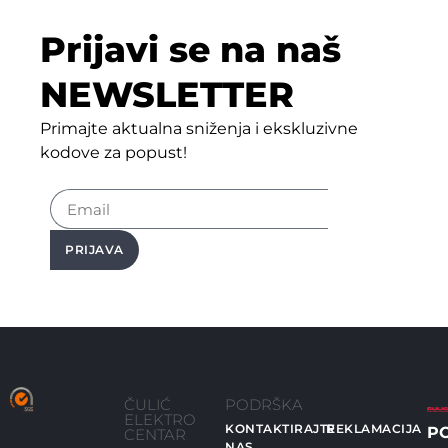
Prijavi se na naš
NEWSLETTER
Primajte aktualna sniženja i ekskluzivne
kodove za popust!
PRIJAVA
ČULIĆ
PODRŠKA
ELEKTRO
KONTAKTIRAJTE
REKLAMACIJA
P
CENTAR
NAS