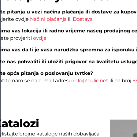
te pitanja u vezi načina plaćanja ili dostave za kupov
vjerite ovdje
Načini plaćanja
ili
Dostava
ima vas lokacija ili radno vrijeme našeg prodajnog c
ete provjeriti
ovdje
ima vas da li je vaša narudžba spremna za isporuku i
ite nas pohvaliti ili uložiti prigovor na kvalitetu uslug
te opća pitanja o poslovanju tvrtke?
atite nam se na e-mail adresu
info@culic.net
ili na broj
+
atalozi
elistajte brojne kataloge naših dobavljača