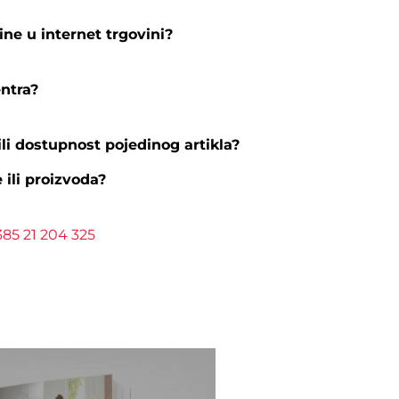
ine u internet trgovini?
entra?
li dostupnost pojedinog artikla?
e ili proizvoda?
385 21 204 325