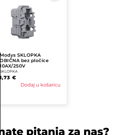
Modys SKLOPKA
OBIČNA bez pločice
10AX/250V
SKLOPKA
1,73
€
Dodaj u košaricu
mate pitanja za nas?