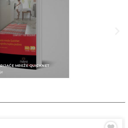
RIJAĆE MREŽE QUICKNET
je