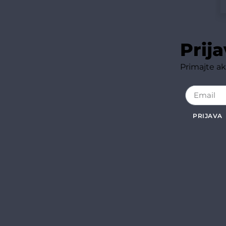
Prij
Primajte ak
PRIJAVA