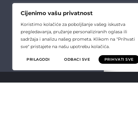
Cijenimo vašu privatnost
Koristimo kolačiće za poboljšanje vašeg iskustva
pregledavanja, pružanje personaliziranih oglasa ili
sadržaja i analizu našeg prometa. Klikom na "Prihvati
sve" pristajete na našu upotrebu kolačića.
PRILAGODI
ODBACI SVE
PRIHVATI SVE
ČULIĆ ELEKT
O NAMA
OPĆI UVJETI P
POLITIKA KVALI