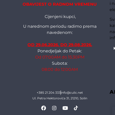
i 
OBAVIJEST O RADNOM VREMENU
el
Cijenjeni kupci,
Sv
ka
U narednom periodu radimo prema
na
navedenom:
in
OD 29.06.2026. DO 29.08.2026.
Ponedjeljak do Petak:
Od 07:00AM do 15:30PM
Subota:
08:00 do 12:00AM
A
+385 21 204 333
info@culic.net
Ul. Petra Hektorovića 31, 21210, Solin