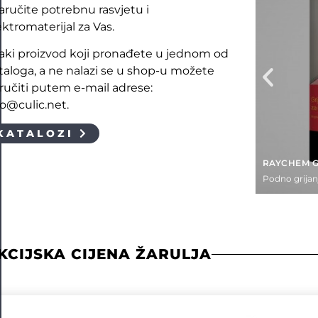
naručite potrebnu rasvjetu i
ektromaterijal za Vas.
aki proizvod koji pronađete u jednom od
taloga, a ne nalazi se u shop-u možete
ručiti putem e-mail adrese:
fo@culic.net.
KATALOZI
RAYCHEM G
Podno grijan
KCIJSKA CIJENA ŽARULJA