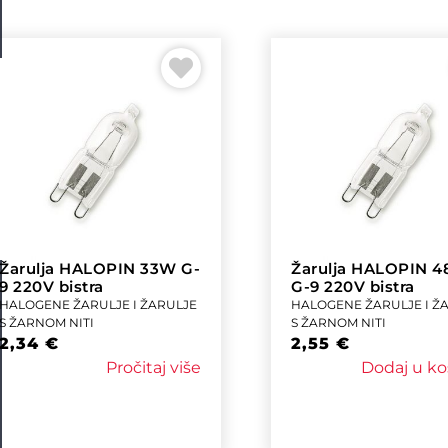
Žarulja HALOPIN 33W G-
Žarulja HALOPIN 
9 220V bistra
G-9 220V bistra
HALOGENE ŽARULJE I ŽARULJE
HALOGENE ŽARULJE I Ž
S ŽARNOM NITI
S ŽARNOM NITI
2,34
€
2,55
€
Pročitaj više
Dodaj u ko