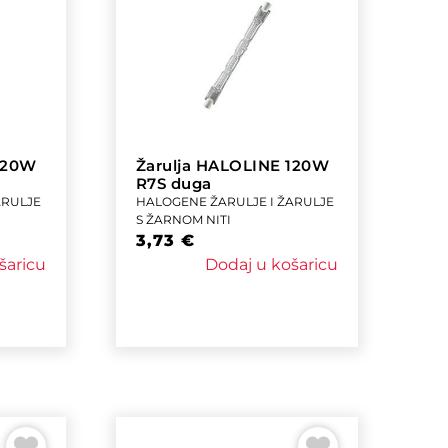
 120W
Žarulja HALOLINE 120W
R7S duga
ARULJE
HALOGENE ŽARULJE I ŽARULJE
S ŽARNOM NITI
3,73
€
šaricu
Dodaj u košaricu