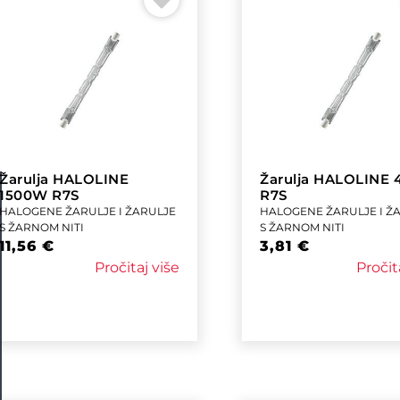
Žarulja HALOLINE
Žarulja HALOLINE
1500W R7S
R7S
HALOGENE ŽARULJE I ŽARULJE
HALOGENE ŽARULJE I Ž
S ŽARNOM NITI
S ŽARNOM NITI
11,56
€
3,81
€
Pročitaj više
Pročit