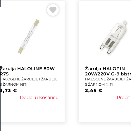
Žarulja HALOLINE 80W
Žarulja HALOPIN
R7S
20W/220V G-9 bist
HALOGENE ŽARULJE I ŽARULJE
HALOGENE ŽARULJE I Ž
S ŽARNOM NITI
S ŽARNOM NITI
3,73
€
2,45
€
Dodaj u košaricu
Pročit