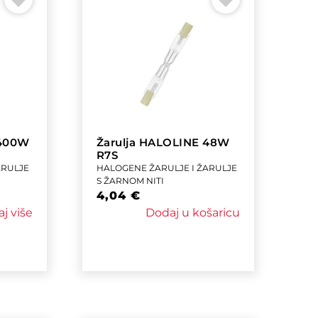
 400W
Žarulja HALOLINE 48W
R7S
ARULJE
HALOGENE ŽARULJE I ŽARULJE
S ŽARNOM NITI
4,04
€
aj više
Dodaj u košaricu