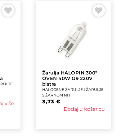
Žarulja HALOPIN 300*
ra
OVEN 40W G9 220V
bistra
ARULJE
HALOGENE ŽARULJE I ŽARULJE
S ŽARNOM NITI
3,73
€
aj više
Dodaj u košaricu