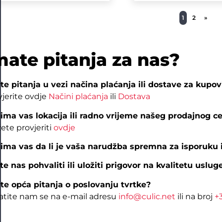
1
2
»
mate pitanja za nas?
te pitanja u vezi načina plaćanja ili dostave za kupov
vjerite ovdje
Načini plaćanja
ili
Dostava
ima vas lokacija ili radno vrijeme našeg prodajnog c
ete provjeriti
ovdje
ima vas da li je vaša narudžba spremna za isporuku i
ite nas pohvaliti ili uložiti prigovor na kvalitetu uslug
te opća pitanja o poslovanju tvrtke?
atite nam se na e-mail adresu
info@culic.net
ili na broj
+