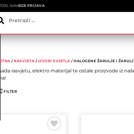
1210, Solin
B2B PRIJAVA
ETNA
/
RASVJETA
/
IZVORI SVJETLA
/ HALOGENE ŽARULJE I ŽARULJ
sada rasvjetu, elektro materijal te ostale proizvode iz 
a!
FILTER