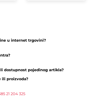
ine u internet trgovini?
entra?
li dostupnost pojedinog artikla?
e ili proizvoda?
385 21 204 325