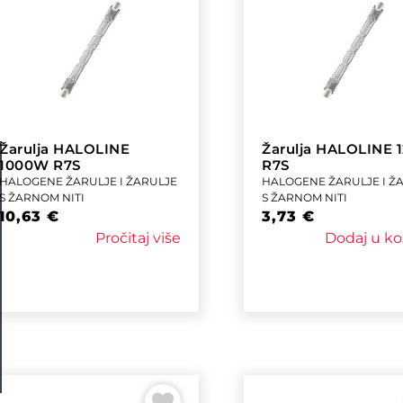
Žarulja HALOLINE
Žarulja HALOLINE
1000W R7S
R7S
HALOGENE ŽARULJE I ŽARULJE
HALOGENE ŽARULJE I Ž
S ŽARNOM NITI
S ŽARNOM NITI
10,63
€
3,73
€
Pročitaj više
Dodaj u ko