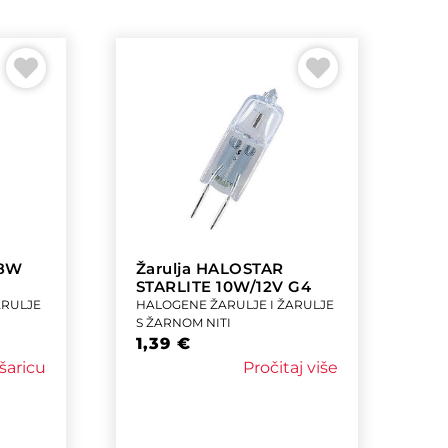
48W
Žarulja HALOSTAR
STARLITE 10W/12V G4
ARULJE
HALOGENE ŽARULJE I ŽARULJE
S ŽARNOM NITI
1,39
€
šaricu
Pročitaj više