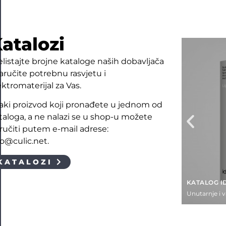
atalozi
elistajte brojne kataloge naših dobavljača
naručite potrebnu rasvjetu i
ektromaterijal za Vas.
aki proizvod koji pronađete u jednom od
taloga, a ne nalazi se u shop-u možete
ručiti putem e-mail adrese:
fo@culic.net.
KATALOZI
KATALOG I
Unutarnje i 