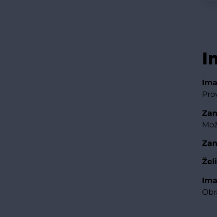
I
Ima
Pro
Zan
Mož
Zan
Žel
Ima
Obr