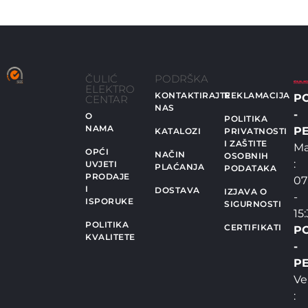
ČULIĆ
PODRŠKA
ELEKTRO
KONTAKTIRAJTE
REKLAMACIJA
P
CENTAR
NAS
-
O
POLITIKA
NAMA
PE
KATALOZI
PRIVATNOSTI
I ZAŠTITE
Ma
OPĆI
NAČIN
OSOBNIH
:
UVJETI
PLAĆANJA
PODATAKA
PRODAJE
07
I
DOSTAVA
IZJAVA O
-
ISPORUKE
SIGURNOSTI
15
POLITIKA
CERTIFIKATI
P
KVALITETE
-
PE
Ve
: