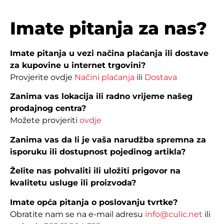
Imate pitanja za nas?
Imate pitanja u vezi načina plaćanja ili dostave
za kupovine u internet trgovini?
Provjerite ovdje
Načini plaćanja
ili
Dostava
Zanima vas lokacija ili radno vrijeme našeg
prodajnog centra?
Možete provjeriti
ovdje
Zanima vas da li je vaša narudžba spremna za
isporuku ili dostupnost pojedinog artikla?
Želite nas pohvaliti ili uložiti prigovor na
kvalitetu usluge ili proizvoda?
Imate opća pitanja o poslovanju tvrtke?
Obratite nam se na e-mail adresu
info@culic.net
ili