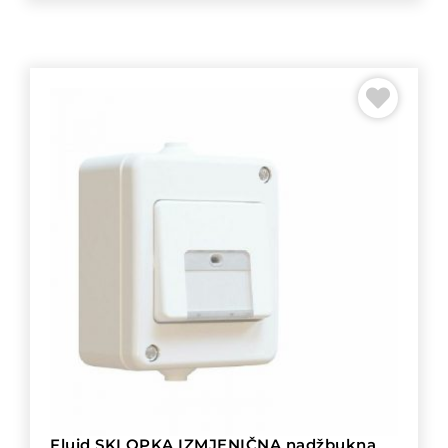
Fluid SKLOPKA IZMJENIČNA nadžbukna