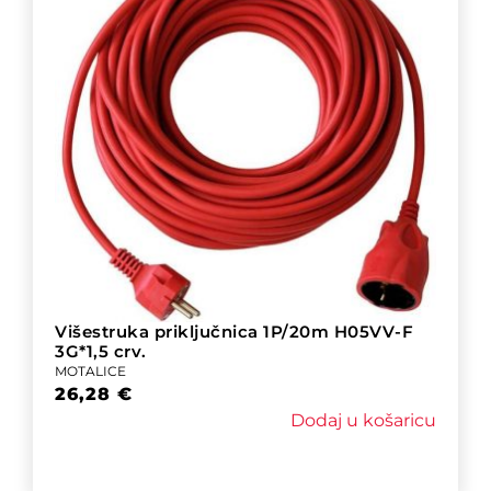
Višestruka priključnica 1P/20m H05VV-F
3G*1,5 crv.
MOTALICE
26,28
€
Dodaj u košaricu