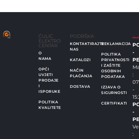
ČULIĆ
PODRŠKA
ELEKTRO
KONTAKTIRAJTE
REKLAMACIJA
P
CENTAR
NAS
-
O
POLITIKA
NAMA
PE
KATALOZI
PRIVATNOSTI
I ZAŠTITE
Ma
OPĆI
NAČIN
OSOBNIH
:
UVJETI
PLAĆANJA
PODATAKA
PRODAJE
07
I
DOSTAVA
IZJAVA O
-
ISPORUKE
SIGURNOSTI
15
POLITIKA
CERTIFIKATI
P
KVALITETE
-
PE
Ve
: