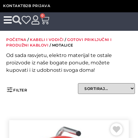
KONTAKT
B2B PRIJAVA
0
POČETNA
/
KABELI I VODIČI
/
GOTOVI PRIKLJUČNI I
PRODUŽNI KABLOVI
/ MOTALICE
Od sada rasvjetu, elektro materijal te ostale
proizvode iz naše bogate ponude, možete
kupovati i iz udobnosti svoga doma!
FILTER