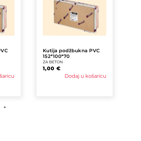
PVC
Kutija podžbukna PVC
152*100*70
ZA BETON
1,00
€
šaricu
Dodaj u košaricu
»