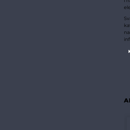
i 
el
Sv
ka
na
in
A