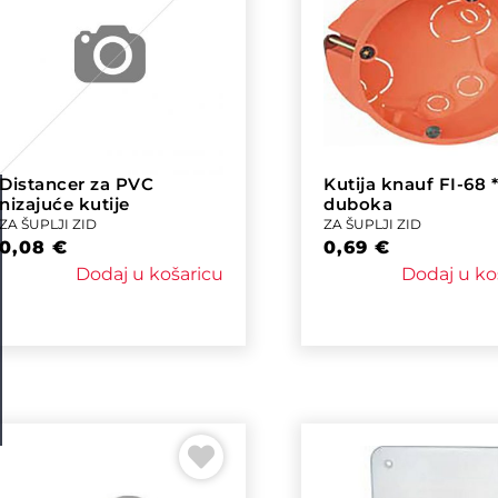
Distancer za PVC
Kutija knauf FI-68 
nizajuće kutije
duboka
ZA ŠUPLJI ZID
ZA ŠUPLJI ZID
0,08
€
0,69
€
Dodaj u košaricu
Dodaj u ko