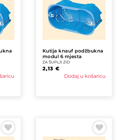
bukna
Kutija knauf podžbukna
modul 6 mjesta
ZA ŠUPLJI ZID
2,13
€
šaricu
Dodaj u košaricu