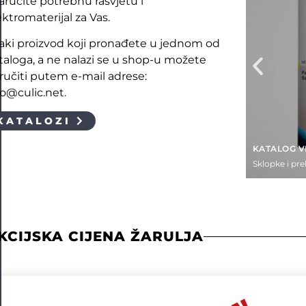
naručite potrebnu rasvjetu i
ektromaterijal za Vas.
aki proizvod koji pronađete u jednom od
taloga, a ne nalazi se u shop-u možete
ručiti putem e-mail adrese:
fo@culic.net.
KATALOZI
KATALOG V
Sklopke i pre
KCIJSKA CIJENA ŽARULJA