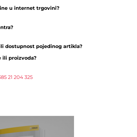
ine u internet trgovini?
entra?
li dostupnost pojedinog artikla?
e ili proizvoda?
385 21 204 325