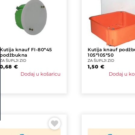
Kutija knauf FI-80*45
Kutija knauf podž
podžbukna
105*105*50
ZA ŠUPLJI ZID
ZA ŠUPLJI ZID
0,68
€
1,50
€
Dodaj u košaricu
Dodaj u ko