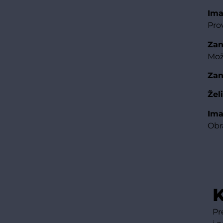
Ima
Pro
Zan
Mož
Zan
Žel
Ima
Obr
K
Pr