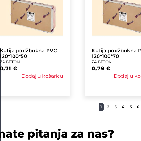
Kutija podžbukna PVC
Kutija podžbukna 
120*100*50
120*100*70
ZA BETON
ZA BETON
0,71
€
0,79
€
Dodaj u košaricu
Dodaj u ko
1
2
3
4
5
6
mate pitanja za nas?