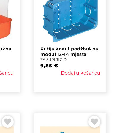
bukna
Kutija knauf podžbukna
modul 12-14 mjesta
ZA ŠUPLJI ZID
9,85
€
šaricu
Dodaj u košaricu