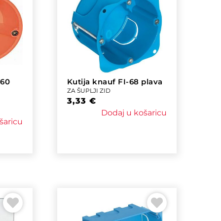
*60
Kutija knauf FI-68 plava
ZA ŠUPLJI ZID
3,33
€
Dodaj u košaricu
šaricu