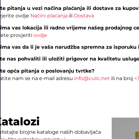
te pitanja u vezi načina plaćanja ili dostave za kupov
vjerite ovdje
Načini plaćanja
ili
Dostava
ima vas lokacija ili radno vrijeme našeg prodajnog c
ete provjeriti
ovdje
ima vas da li je vaša narudžba spremna za isporuku i
ite nas pohvaliti ili uložiti prigovor na kvalitetu uslug
te opća pitanja o poslovanju tvrtke?
atite nam se na e-mail adresu
info@culic.net
ili na broj
+
atalozi
elistajte brojne kataloge naših dobavljača