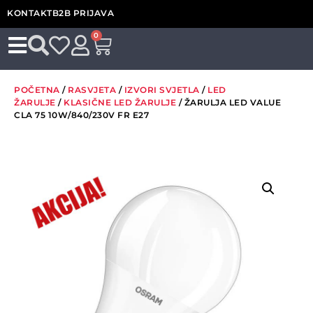
KONTAKT
B2B PRIJAVA
0
POČETNA
/
RASVJETA
/
IZVORI SVJETLA
/
LED
ŽARULJE
/
KLASIČNE LED ŽARULJE
/ ŽARULJA LED VALUE
CLA 75 10W/840/230V FR E27