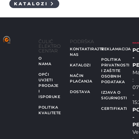
KATALOZI
ČULIĆ
PODRŠKA
ELEKTRO
KONTAKTIRAJTE
REKLAMACIJA
P
CENTAR
NAS
-
O
POLITIKA
NAMA
PE
KATALOZI
PRIVATNOSTI
I ZAŠTITE
Ma
OPĆI
NAČIN
OSOBNIH
:
UVJETI
PLAĆANJA
PODATAKA
PRODAJE
07
I
DOSTAVA
IZJAVA O
-
ISPORUKE
SIGURNOSTI
15
POLITIKA
CERTIFIKATI
P
KVALITETE
-
PE
Ve