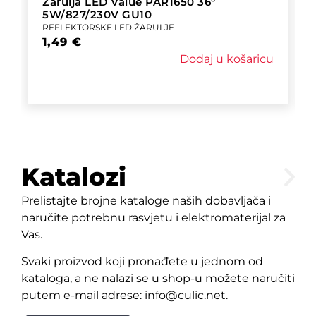
Žarulja LED Value PAR1650 36°
5W/827/230V GU10
REFLEKTORSKE LED ŽARULJE
1,49
€
Dodaj u košaricu
Katalozi
Prelistajte brojne kataloge naših dobavljača i
naručite potrebnu rasvjetu i elektromaterijal za
Vas.
Svaki proizvod koji pronađete u jednom od
kataloga, a ne nalazi se u shop-u možete naručiti
putem e-mail adrese: info@culic.net.