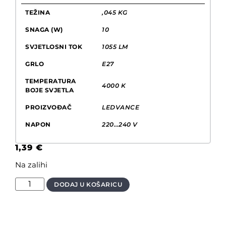
TEŽINA
,045 KG
SNAGA (W)
10
SVJETLOSNI TOK
1055 LM
GRLO
E27
TEMPERATURA
4000 K
BOJE SVJETLA
PROIZVOĐAČ
LEDVANCE
NAPON
220…240 V
1,39
€
Na zalihi
DODAJ U KOŠARICU