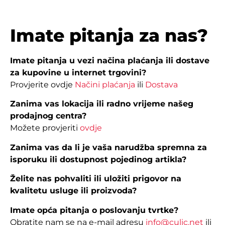
Imate pitanja za nas?
Imate pitanja u vezi načina plaćanja ili dostave
za kupovine u internet trgovini?
Provjerite ovdje
Načini plaćanja
ili
Dostava
Zanima vas lokacija ili radno vrijeme našeg
prodajnog centra?
Možete provjeriti
ovdje
Zanima vas da li je vaša narudžba spremna za
isporuku ili dostupnost pojedinog artikla?
Želite nas pohvaliti ili uložiti prigovor na
kvalitetu usluge ili proizvoda?
Imate opća pitanja o poslovanju tvrtke?
Obratite nam se na e-mail adresu
info@culic.net
ili