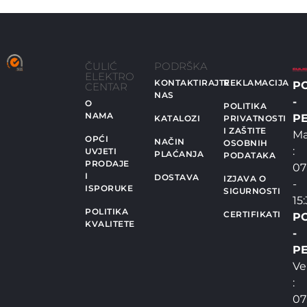
ČULIĆ
PODRŠKA
ELEKTRO
KONTAKTIRAJTE
REKLAMACIJA
P
CENTAR
NAS
-
O
POLITIKA
NAMA
PE
KATALOZI
PRIVATNOSTI
I ZAŠTITE
Ma
OPĆI
NAČIN
OSOBNIH
:
UVJETI
PLAĆANJA
PODATAKA
PRODAJE
07
I
DOSTAVA
IZJAVA O
-
ISPORUKE
SIGURNOSTI
15
POLITIKA
CERTIFIKATI
P
KVALITETE
-
PE
Ve
:
07