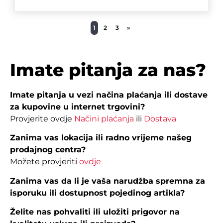
1
2
3
»
Imate pitanja za nas?
Imate pitanja u vezi načina plaćanja ili dostave
za kupovine u internet trgovini?
Provjerite ovdje
Načini plaćanja
ili
Dostava
Zanima vas lokacija ili radno vrijeme našeg
prodajnog centra?
Možete provjeriti
ovdje
Zanima vas da li je vaša narudžba spremna za
isporuku ili dostupnost pojedinog artikla?
Želite nas pohvaliti ili uložiti prigovor na