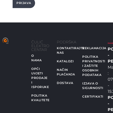
PRIJAVA
ČULIĆ
PODRŠKA
ELEKTRO
KONTAKTIRAJTE
REKLAMACIJA
P
CENTAR
NAS
-
O
POLITIKA
NAMA
PE
KATALOZI
PRIVATNOSTI
I ZAŠTITE
Ma
OPĆI
NAČIN
OSOBNIH
:
UVJETI
PLAĆANJA
PODATAKA
PRODAJE
07
I
DOSTAVA
IZJAVA O
-
ISPORUKE
SIGURNOSTI
15
POLITIKA
CERTIFIKATI
P
KVALITETE
-
PE