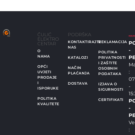
ČULIĆ
PODRŠKA
ELEKTRO
KONTAKTIRAJTE
REKLAMACIJA
P
CENTAR
NAS
-
O
POLITIKA
NAMA
PE
KATALOZI
PRIVATNOSTI
I ZAŠTITE
Ma
OPĆI
NAČIN
OSOBNIH
:
UVJETI
PLAĆANJA
PODATAKA
PRODAJE
07
I
DOSTAVA
IZJAVA O
-
ISPORUKE
SIGURNOSTI
15
POLITIKA
CERTIFIKATI
P
KVALITETE
-
PE
Ve
: