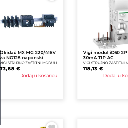
Okidač MX MG 220/415V
Vigi modul iC60 2P
za NG125 naponski
30mA TIP AC
VIGI STRUJNO ZAŠTITNI MODULI
VIGI STRUJNO ZAŠTITNI
73,88
€
118,13
€
Dodaj u košaricu
Dodaj u ko