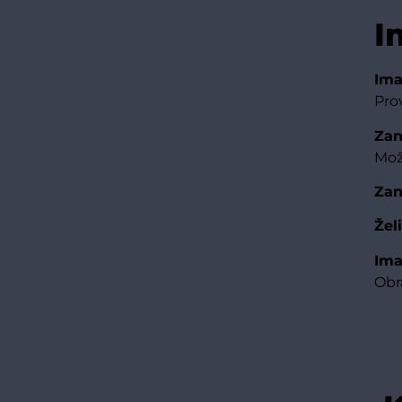
I
Ima
Pro
Zan
Mož
Zan
Žel
Ima
Obr