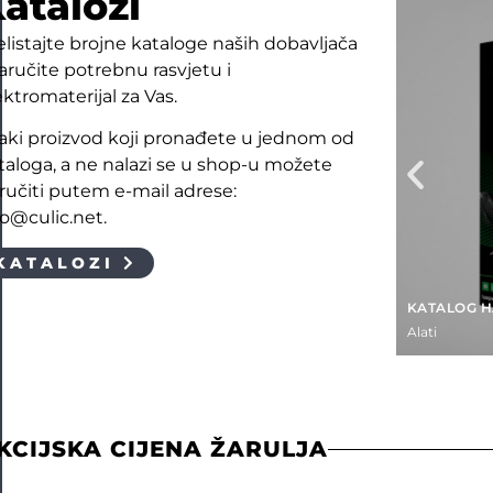
atalozi
elistajte brojne kataloge naših dobavljača
naručite potrebnu rasvjetu i
ektromaterijal za Vas.
aki proizvod koji pronađete u jednom od
taloga, a ne nalazi se u shop-u možete
ručiti putem e-mail adrese:
fo@culic.net.
KATALOZI
KATALOG 
Alati
KCIJSKA CIJENA ŽARULJA