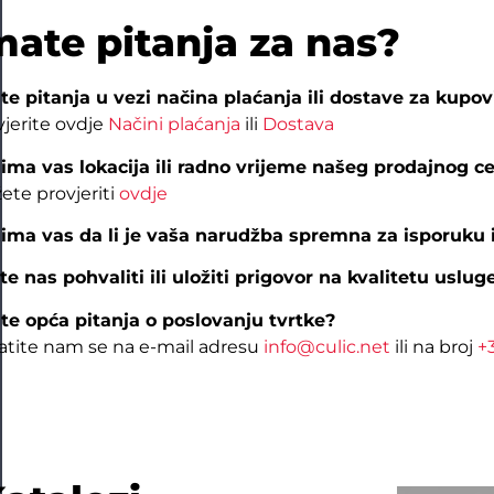
mate pitanja za nas?
te pitanja u vezi načina plaćanja ili dostave za kupov
vjerite ovdje
Načini plaćanja
ili
Dostava
ima vas lokacija ili radno vrijeme našeg prodajnog c
ete provjeriti
ovdje
ima vas da li je vaša narudžba spremna za isporuku i
ite nas pohvaliti ili uložiti prigovor na kvalitetu uslug
te opća pitanja o poslovanju tvrtke?
atite nam se na e-mail adresu
info@culic.net
ili na broj
+