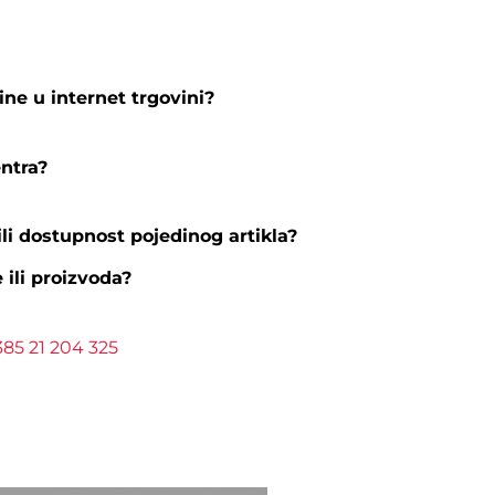
ine u internet trgovini?
entra?
li dostupnost pojedinog artikla?
e ili proizvoda?
385 21 204 325