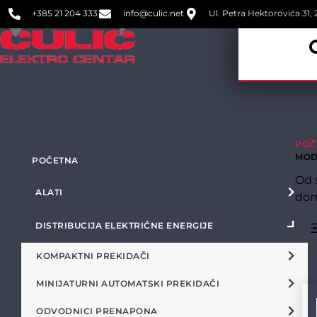
+385 21 204 333
info@culic.net
Ul. Petra Hektorovića 31, 2
POČ
MOD
POČETNA
Od 
ALATI
dom
DISTRIBUCIJA ELEKTRIČNE ENERGIJE
KOMPAKTNI PREKIDAČI
MINIJATURNI AUTOMATSKI PREKIDAČI
ODVODNICI PRENAPONA