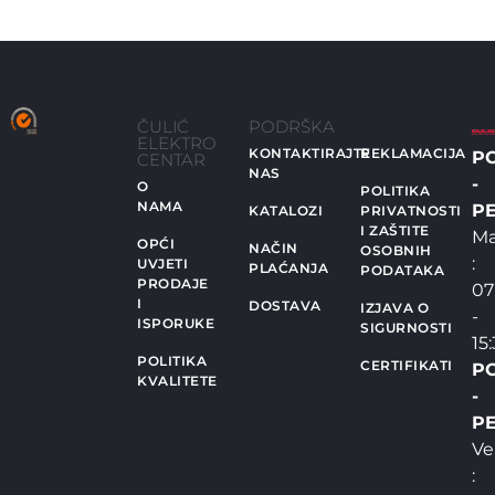
ČULIĆ
PODRŠKA
ELEKTRO
KONTAKTIRAJTE
REKLAMACIJA
P
CENTAR
NAS
-
O
POLITIKA
NAMA
PE
KATALOZI
PRIVATNOSTI
I ZAŠTITE
Ma
OPĆI
NAČIN
OSOBNIH
:
UVJETI
PLAĆANJA
PODATAKA
PRODAJE
07
I
DOSTAVA
IZJAVA O
-
ISPORUKE
SIGURNOSTI
15
POLITIKA
CERTIFIKATI
P
KVALITETE
-
PE
Ve
: