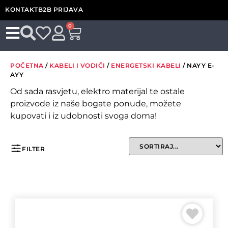
KONTAKT
B2B PRIJAVA
0
POČETNA
/
KABELI I VODIČI
/
ENERGETSKI KABELI
/ NAYY E-
AYY
Od sada rasvjetu, elektro materijal te ostale
proizvode iz naše bogate ponude, možete
kupovati i iz udobnosti svoga doma!
FILTER