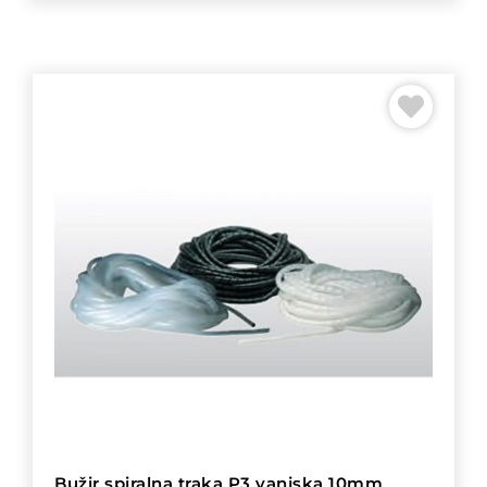
Bužir spiralna traka P3 vanjska 10mm