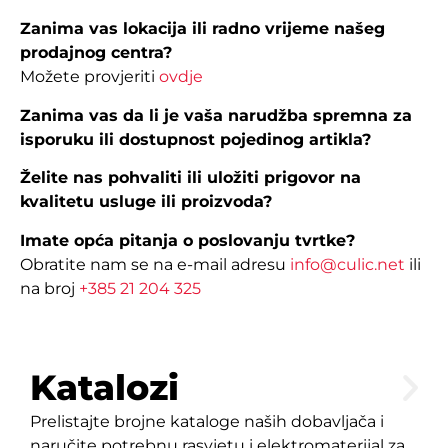
Zanima vas lokacija ili radno vrijeme našeg
prodajnog centra?
Možete provjeriti
ovdje
Zanima vas da li je vaša narudžba spremna za
isporuku ili dostupnost pojedinog artikla?
Želite nas pohvaliti ili uložiti prigovor na
kvalitetu usluge ili proizvoda?
Imate opća pitanja o poslovanju tvrtke?
Obratite nam se na e-mail adresu
info@culic.net
ili
na broj
+385 21 204 325
Katalozi
Prelistajte brojne kataloge naših dobavljača i
naručite potrebnu rasvjetu i elektromaterijal za