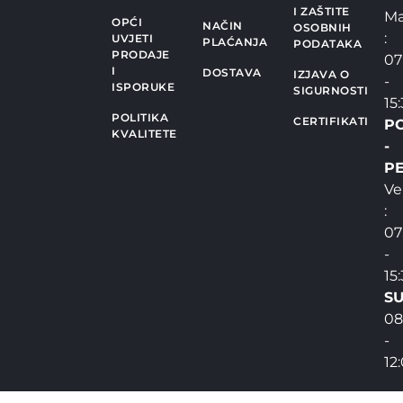
I ZAŠTITE
Ma
OPĆI
NAČIN
OSOBNIH
:
UVJETI
PLAĆANJA
PODATAKA
PRODAJE
07
I
DOSTAVA
IZJAVA O
-
ISPORUKE
SIGURNOSTI
15
POLITIKA
CERTIFIKATI
P
KVALITETE
-
PE
Ve
:
07
-
15
SU
08
-
12