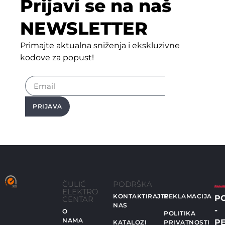
Prijavi se na naš
NEWSLETTER
Primajte aktualna sniženja i ekskluzivne
kodove za popust!
PRIJAVA
ČULIĆ
PODRŠKA
ELEKTRO
KONTAKTIRAJTE
REKLAMACIJA
P
CENTAR
NAS
-
O
POLITIKA
NAMA
PE
KATALOZI
PRIVATNOSTI