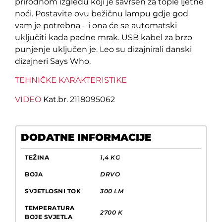
prirodnom izgledu koji je savršen za tople ljetne
noći. Postavite ovu bežičnu lampu gdje god
vam je potrebna – i ona će se automatski
uključiti kada padne mrak. USB kabel za brzo
punjenje uključen je. Leo su dizajnirali danski
dizajneri Says Who.
TEHNIČKE KARAKTERISTIKE
VIDEO
Kat.br. 2118095062
DODATNE INFORMACIJE
TEŽINA
1,4 KG
BOJA
DRVO
SVJETLOSNI TOK
300 LM
TEMPERATURA
2700 K
BOJE SVJETLA