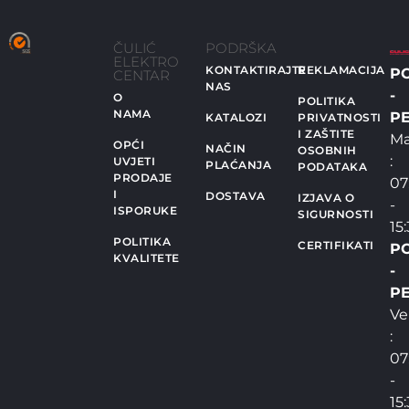
ČULIĆ
PODRŠKA
ELEKTRO
KONTAKTIRAJTE
REKLAMACIJA
P
CENTAR
NAS
-
O
POLITIKA
NAMA
PE
KATALOZI
PRIVATNOSTI
I ZAŠTITE
Ma
OPĆI
NAČIN
OSOBNIH
:
UVJETI
PLAĆANJA
PODATAKA
PRODAJE
07
I
DOSTAVA
IZJAVA O
-
ISPORUKE
SIGURNOSTI
15
POLITIKA
CERTIFIKATI
P
KVALITETE
-
PE
Ve
:
07
-
15