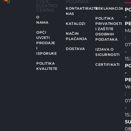
ČULIĆ
PODRŠKA
ELEKTRO
KONTAKTIRAJTE
REKLAMACIJA
P
CENTAR
NAS
-
O
POLITIKA
NAMA
PE
KATALOZI
PRIVATNOSTI
I ZAŠTITE
Ma
OPĆI
NAČIN
OSOBNIH
:
UVJETI
PLAĆANJA
PODATAKA
PRODAJE
07
I
DOSTAVA
IZJAVA O
-
ISPORUKE
SIGURNOSTI
15
POLITIKA
CERTIFIKATI
P
KVALITETE
-
PE
Ve
:
07
-
15
SU
08