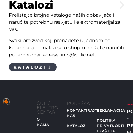
Katalozi
Prelistajte brojne kataloge naših dobavljača i
naručite potrebnu rasvjetu i elektromaterijal za
Vas.
Svaki proizvod koji pronađete u jednom od
kataloga, a ne nalazi se u shop-u možete naručiti
putem e-mail adrese: info@culic.net.
KATALOZI
ČULIĆ
PODRŠKA
ELEKTRO
KONTAKTIRAJTE
REKLAMACIJA
P
CENTAR
NAS
-
O
POLITIKA
NAMA
PE
KATALOZI
PRIVATNOSTI
I ZAŠTITE
Ma