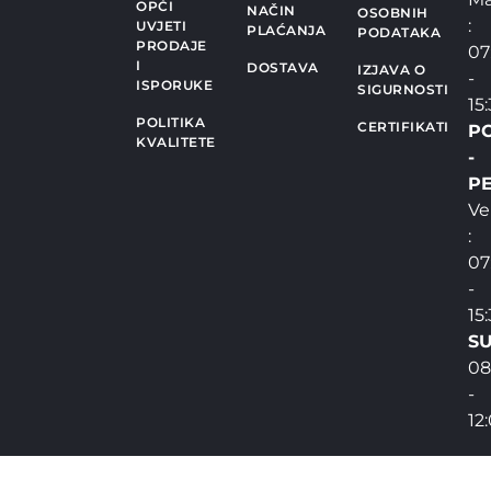
OPĆI
NAČIN
OSOBNIH
:
UVJETI
PLAĆANJA
PODATAKA
PRODAJE
07
I
DOSTAVA
IZJAVA O
-
ISPORUKE
SIGURNOSTI
15
POLITIKA
CERTIFIKATI
P
KVALITETE
-
PE
Ve
:
07
-
15
SU
08
-
12