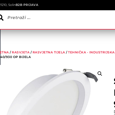
1210, Solin
B2B PRIJAVA
ETNA
/
RASVJETA
/
RASVJETNA TIJELA
/
TEHNIČKA - INDUSTRIJSKA
40/930 OP BIJELA