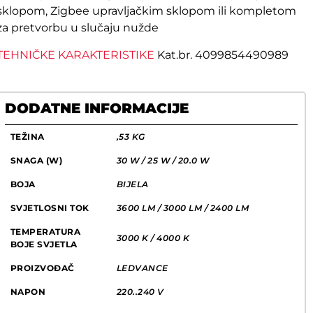
sklopom, Zigbee upravljačkim sklopom ili kompletom
za pretvorbu u slučaju nužde
TEHNIČKE KARAKTERISTIKE
Kat.br. 4099854490989
DODATNE INFORMACIJE
TEŽINA
,53 KG
SNAGA (W)
30 W / 25 W / 20.0 W
BOJA
BIJELA
SVJETLOSNI TOK
3600 LM / 3000 LM / 2400 LM
TEMPERATURA
3000 K / 4000 K
BOJE SVJETLA
PROIZVOĐAČ
LEDVANCE
NAPON
220..240 V