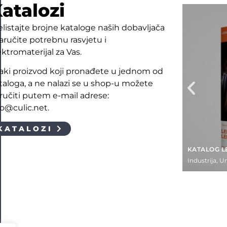
atalozi
elistajte brojne kataloge naših dobavljača
naručite potrebnu rasvjetu i
ektromaterijal za Vas.
aki proizvod koji pronađete u jednom od
taloga, a ne nalazi se u shop-u možete
ručiti putem e-mail adrese:
fo@culic.net.
KATALOZI
KATALOG L
Industrija
,
Un