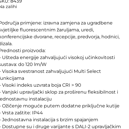
SKU: 8439
Na zalihi
Područja primjene: izravna zamjena za ugradbene
svjetiljke fluorescentnim žaruljama, uredi,
konferencijske dvorane, recepcije, predvorja, hodnici,
dizala.
Prednosti proizvoda:
– Ušteda energije zahvaljujući visokoj učinkovitosti
sustava: do 120 lm/W
– Visoka svestranost zahvaljujući Multi Select
funkcijama
– Visoki indeks uzvrata boja CRI > 90
– Vanjski upravljački sklop za proširenu fleksibilnost i
jednostavnu instalaciju
– Ožičenje moguće putem dodatne priključne kutije
– Vrsta zaštite: IP44
– Jednostavna instalacija s brzim spajanjem
– Dostupne su i druge varijante s DALI-2 upravljačkim