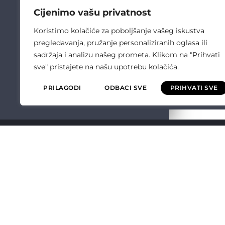
Cijenimo vašu privatnost
Koristimo kolačiće za poboljšanje vašeg iskustva
pregledavanja, pružanje personaliziranih oglasa ili
sadržaja i analizu našeg prometa. Klikom na "Prihvati
sve" pristajete na našu upotrebu kolačića.
PRILAGODI
ODBACI SVE
PRIHVATI SVE
ČULIĆ ELEKT
O NAMA
OPĆI UVJETI P
POLITIKA KVALI