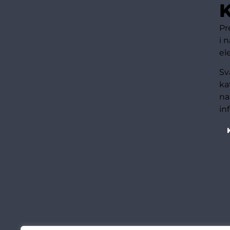
K
Pr
i 
el
Sv
ka
na
in