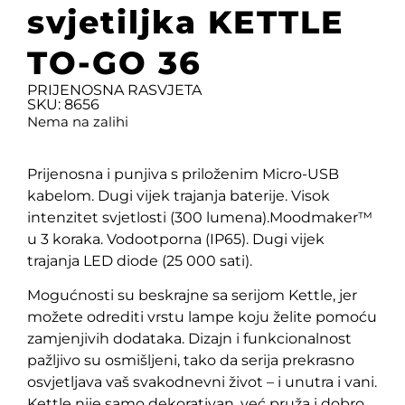
svjetiljka KETTLE
TO-GO 36
PRIJENOSNA RASVJETA
SKU: 8656
Nema na zalihi
Prijenosna i punjiva s priloženim Micro-USB
kabelom. Dugi vijek trajanja baterije. Visok
intenzitet svjetlosti (300 lumena).Moodmaker™
u 3 koraka. Vodootporna (IP65). Dugi vijek
trajanja LED diode (25 000 sati).
Mogućnosti su beskrajne sa serijom Kettle, jer
možete odrediti vrstu lampe koju želite pomoću
zamjenjivih dodataka. Dizajn i funkcionalnost
pažljivo su osmišljeni, tako da serija prekrasno
osvjetljava vaš svakodnevni život – i unutra i vani.
Kettle nije samo dekorativan, već pruža i dobro