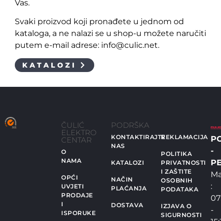
Vas.
Svaki proizvod koji pronađete u jednom od
kataloga, a ne nalazi se u shop-u možete naručiti
putem e-mail adrese: info@culic.net.
KATALOZI
ČULIĆ
PODRŠKA
ELEKTRO
KONTAKTIRAJTE
REKLAMACIJA
P
CENTAR
NAS
-
O
POLITIKA
NAMA
PE
KATALOZI
PRIVATNOSTI
I ZAŠTITE
Ma
OPĆI
NAČIN
OSOBNIH
:
UVJETI
PLAĆANJA
PODATAKA
PRODAJE
07
I
DOSTAVA
IZJAVA O
-
ISPORUKE
SIGURNOSTI