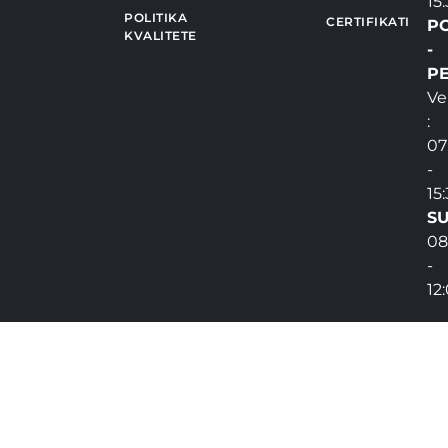
15
POLITIKA
CERTIFIKATI
P
KVALITETE
-
PE
Ve
:
07
-
15
SU
08
-
12