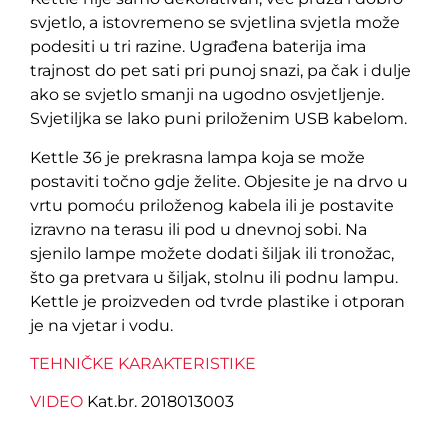
svjetlo, a istovremeno se svjetlina svjetla može
podesiti u tri razine. Ugrađena baterija ima
trajnost do pet sati pri punoj snazi, pa čak i dulje
ako se svjetlo smanji na ugodno osvjetljenje.
Svjetiljka se lako puni priloženim USB kabelom.
Kettle 36 je prekrasna lampa koja se može
postaviti točno gdje želite. Objesite je na drvo u
vrtu pomoću priloženog kabela ili je postavite
izravno na terasu ili pod u dnevnoj sobi. Na
sjenilo lampe možete dodati šiljak ili tronožac,
što ga pretvara u šiljak, stolnu ili podnu lampu.
Kettle je proizveden od tvrde plastike i otporan
je na vjetar i vodu.
TEHNIČKE KARAKTERISTIKE
VIDEO
Kat.br. 2018013003