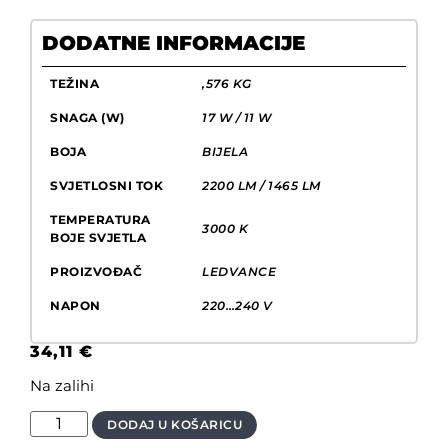
DODATNE INFORMACIJE
TEŽINA
,576 KG
SNAGA (W)
17 W / 11 W
BOJA
BIJELA
SVJETLOSNI TOK
2200 LM / 1465 LM
TEMPERATURA
3000 K
BOJE SVJETLA
PROIZVOĐAČ
LEDVANCE
NAPON
220…240 V
34,11
€
Na zalihi
DODAJ U KOŠARICU