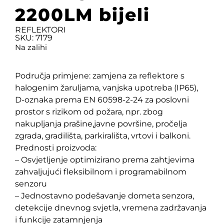
2200LM bijeli
REFLEKTORI
SKU: 7179
Na zalihi
Područja primjene: zamjena za reflektore s
halogenim žaruljama, vanjska upotreba (IP65),
D-oznaka prema EN 60598-2-24 za poslovni
prostor s rizikom od požara, npr. zbog
nakupljanja prašine,javne površine, pročelja
zgrada, gradilišta, parkirališta, vrtovi i balkoni.
Prednosti proizvoda:
– Osvjetljenje optimizirano prema zahtjevima
zahvaljujući fleksibilnom i programabilnom
senzoru
– Jednostavno podešavanje dometa senzora,
detekcije dnevnog svjetla, vremena zadržavanja
i funkcije zatamnjenja