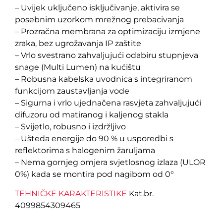
– Uvijek uključeno isključivanje, aktivira se
posebnim uzorkom mrežnog prebacivanja
– Prozračna membrana za optimizaciju izmjene
zraka, bez ugrožavanja IP zaštite
– Vrlo svestrano zahvaljujući odabiru stupnjeva
snage (Multi Lumen) na kućištu
– Robusna kabelska uvodnica s integriranom
funkcijom zaustavljanja vode
– Sigurna i vrlo ujednačena rasvjeta zahvaljujući
difuzoru od matiranog i kaljenog stakla
– Svijetlo, robusno i izdržljivo
– Ušteda energije do 90 % u usporedbi s
reflektorima s halogenim žaruljama
– Nema gornjeg omjera svjetlosnog izlaza (ULOR
0%) kada se montira pod nagibom od 0°
TEHNIČKE KARAKTERISTIKE
Kat.br.
4099854309465