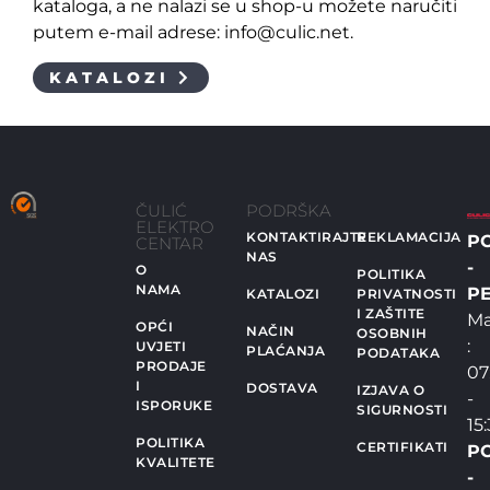
kataloga, a ne nalazi se u shop-u možete naručiti
putem e-mail adrese: info@culic.net.
KATALOZI
ČULIĆ
PODRŠKA
ELEKTRO
KONTAKTIRAJTE
REKLAMACIJA
P
CENTAR
NAS
-
O
POLITIKA
NAMA
PE
KATALOZI
PRIVATNOSTI
I ZAŠTITE
Ma
OPĆI
NAČIN
OSOBNIH
:
UVJETI
PLAĆANJA
PODATAKA
PRODAJE
07
I
DOSTAVA
IZJAVA O
-
ISPORUKE
SIGURNOSTI
15
POLITIKA
CERTIFIKATI
P
KVALITETE
-