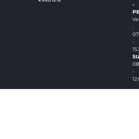
KVALITETE
-
PE
Ve
:
07
-
15
SU
08
-
12