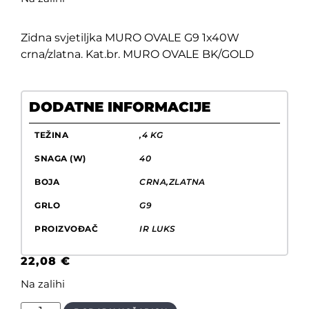
Zidna svjetiljka MURO OVALE G9 1x40W
crna/zlatna. Kat.br. MURO OVALE BK/GOLD
DODATNE INFORMACIJE
TEŽINA
,4 KG
SNAGA (W)
40
BOJA
CRNA,ZLATNA
GRLO
G9
PROIZVOĐAČ
IR LUKS
22,08
€
Na zalihi