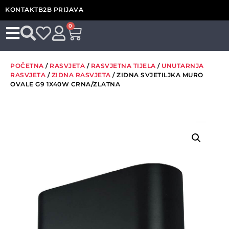
KONTAKT
B2B PRIJAVA
0
POČETNA
/
RASVJETA
/
RASVJETNA TIJELA
/
UNUTARNJA
RASVJETA
/
ZIDNA RASVJETA
/ ZIDNA SVJETILJKA MURO
OVALE G9 1X40W CRNA/ZLATNA