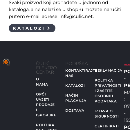
Svaki proizvod koji pronađete u jednom od
kataloga, a ne nalazi se u shop-u možete naručiti
putem e-mail adrese: info@culic.net.
KATALOZI
ČULIĆ
PODRŠKA
ELEKTRO
KONTAKTIRAJTE
REKLAMACIJA
P
CENTAR
NAS
-
O
POLITIKA
NAMA
PE
KATALOZI
PRIVATNOSTI
I ZAŠTITE
Ma
OPĆI
NAČIN
OSOBNIH
:
UVJETI
PLAĆANJA
PODATAKA
PRODAJE
07
I
DOSTAVA
IZJAVA O
-
ISPORUKE
SIGURNOSTI
15
POLITIKA
CERTIFIKATI
P