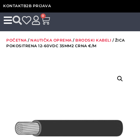
KONTAKT
B2B PRIJAVA
0
POČETNA
/
NAUTIČKA OPREMA
/
BRODSKI KABELI
/ ŽICA
POKOSITRENA 12-60VDC 35MM2 CRNA €/M