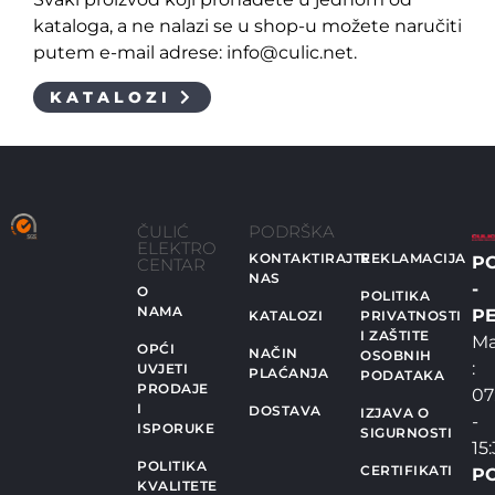
kataloga, a ne nalazi se u shop-u možete naručiti
putem e-mail adrese: info@culic.net.
KATALOZI
ČULIĆ
PODRŠKA
ELEKTRO
KONTAKTIRAJTE
REKLAMACIJA
P
CENTAR
NAS
-
O
POLITIKA
NAMA
PE
KATALOZI
PRIVATNOSTI
I ZAŠTITE
Ma
OPĆI
NAČIN
OSOBNIH
:
UVJETI
PLAĆANJA
PODATAKA
PRODAJE
07
I
DOSTAVA
IZJAVA O
-
ISPORUKE
SIGURNOSTI
15
POLITIKA
CERTIFIKATI
P
KVALITETE