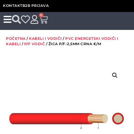
KONTAKT
B2B PRIJAVA
0
POČETNA
/
KABELI I VODIČI
/
PVC ENERGETSKI VODIČI I
KABELI
/
P/F VODIČ
/ ŽICA P/F-2,5MM CRNA €/M