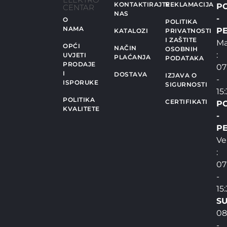
KONTAKTIRAJTE
REKLAMACIJA
P
CENTAR
NAS
-
O
POLITIKA
NAMA
PE
KATALOZI
PRIVATNOSTI
I ZAŠTITE
Ma
OPĆI
NAČIN
OSOBNIH
:
UVJETI
PLAĆANJA
PODATAKA
PRODAJE
07
I
DOSTAVA
IZJAVA O
-
ISPORUKE
SIGURNOSTI
15
POLITIKA
CERTIFIKATI
P
KVALITETE
-
PE
Ve
:
07
-
15
SU
08
-