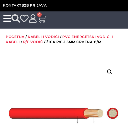
KONTAKT
B2B PRIJAVA
0
POČETNA
/
KABELI I VODIČI
/
PVC ENERGETSKI VODIČI I
KABELI
/
P/F VODIČ
/ ŽICA P/F-1,5MM CRVENA €/M