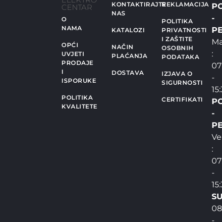
KONTAKTIRAJTE
REKLAMACIJA
P
CENTAR
NAS
-
O
POLITIKA
NAMA
PE
KATALOZI
PRIVATNOSTI
I ZAŠTITE
Ma
OPĆI
NAČIN
OSOBNIH
:
UVJETI
PLAĆANJA
PODATAKA
PRODAJE
07
I
DOSTAVA
IZJAVA O
-
ISPORUKE
SIGURNOSTI
15
POLITIKA
CERTIFIKATI
P
KVALITETE
-
PE
Ve
:
07
-
15
SU
08
-