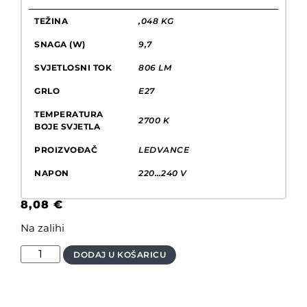
TEŽINA
,048 KG
SNAGA (W)
9,7
SVJETLOSNI TOK
806 LM
GRLO
E27
TEMPERATURA
2700 K
BOJE SVJETLA
PROIZVOĐAČ
LEDVANCE
NAPON
220…240 V
8,08
€
Na zalihi
DODAJ U KOŠARICU