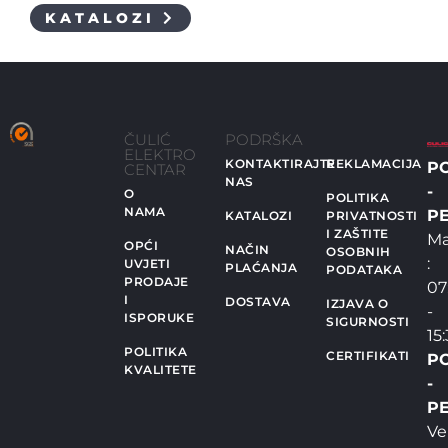
KATALOZI
ČULIĆ
PODRŠKA
ELEKTRO
KONTAKTIRAJTE
REKLAMACIJA
P
CENTAR
NAS
-
O
POLITIKA
NAMA
PE
KATALOZI
PRIVATNOSTI
I ZAŠTITE
Ma
OPĆI
NAČIN
OSOBNIH
:
UVJETI
PLAĆANJA
PODATAKA
PRODAJE
07
I
DOSTAVA
IZJAVA O
-
ISPORUKE
SIGURNOSTI
15
POLITIKA
CERTIFIKATI
P
KVALITETE
-
PE
Ve