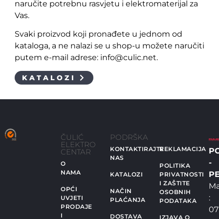
naručite potrebnu rasvjetu i elektromaterijal za
Vas.
Svaki proizvod koji pronađete u jednom od
kataloga, a ne nalazi se u shop-u možete naručiti
putem e-mail adrese: info@culic.net.
KATALOZI
ČULIĆ
PODRŠKA
ELEKTRO
KONTAKTIRAJTE
REKLAMACIJA
P
CENTAR
NAS
-
O
POLITIKA
NAMA
PE
KATALOZI
PRIVATNOSTI
I ZAŠTITE
Ma
OPĆI
NAČIN
OSOBNIH
:
UVJETI
PLAĆANJA
PODATAKA
PRODAJE
07
I
DOSTAVA
IZJAVA O