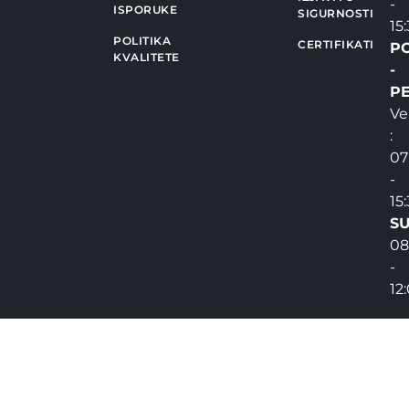
-
ISPORUKE
SIGURNOSTI
15
POLITIKA
CERTIFIKATI
P
KVALITETE
-
PE
Ve
:
07
-
15
SU
08
-
12