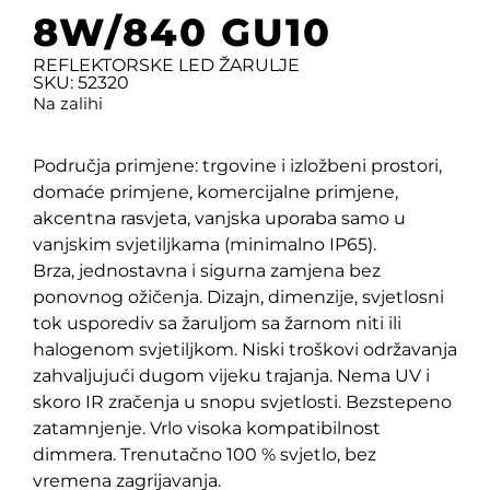
8W/840 GU10
REFLEKTORSKE LED ŽARULJE
SKU: 52320
Na zalihi
Područja primjene: trgovine i izložbeni prostori,
domaće primjene, komercijalne primjene,
akcentna rasvjeta, vanjska uporaba samo u
vanjskim svjetiljkama (minimalno IP65).
Brza, jednostavna i sigurna zamjena bez
ponovnog ožičenja. Dizajn, dimenzije, svjetlosni
tok usporediv sa žaruljom sa žarnom niti ili
halogenom svjetiljkom. Niski troškovi održavanja
zahvaljujući dugom vijeku trajanja. Nema UV i
skoro IR zračenja u snopu svjetlosti. Bezstepeno
zatamnjenje. Vrlo visoka kompatibilnost
dimmera. Trenutačno 100 % svjetlo, bez
vremena zagrijavanja.