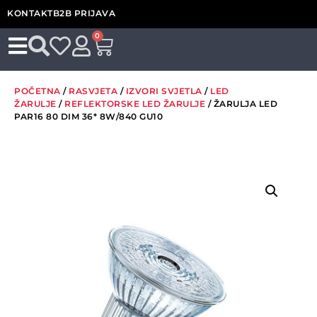
KONTAKT
B2B PRIJAVA
0
POČETNA
/
RASVJETA
/
IZVORI SVJETLA
/
LED
ŽARULJE
/
REFLEKTORSKE LED ŽARULJE
/ ŽARULJA LED
PAR16 80 DIM 36* 8W/840 GU10