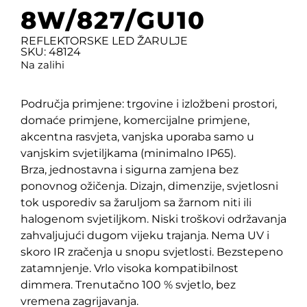
8W/827/GU10
REFLEKTORSKE LED ŽARULJE
SKU: 48124
Na zalihi
Područja primjene: trgovine i izložbeni prostori,
domaće primjene, komercijalne primjene,
akcentna rasvjeta, vanjska uporaba samo u
vanjskim svjetiljkama (minimalno IP65).
Brza, jednostavna i sigurna zamjena bez
ponovnog ožičenja. Dizajn, dimenzije, svjetlosni
tok usporediv sa žaruljom sa žarnom niti ili
halogenom svjetiljkom. Niski troškovi održavanja
zahvaljujući dugom vijeku trajanja. Nema UV i
skoro IR zračenja u snopu svjetlosti. Bezstepeno
zatamnjenje. Vrlo visoka kompatibilnost
dimmera. Trenutačno 100 % svjetlo, bez
vremena zagrijavanja.