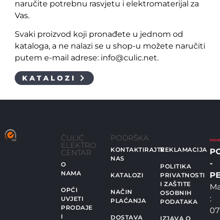
naručite potrebnu rasvjetu i elektromaterijal za
Vas.
Svaki proizvod koji pronađete u jednom od
kataloga, a ne nalazi se u shop-u možete naručiti
putem e-mail adrese: info@culic.net.
KATALOZI
ČULIĆ
PODRŠKA
ELEKTRO
KONTAKTIRAJTE
REKLAMACIJA
P
CENTAR
NAS
-
O
POLITIKA
NAMA
PE
KATALOZI
PRIVATNOSTI
I ZAŠTITE
Ma
OPĆI
NAČIN
OSOBNIH
:
UVJETI
PLAĆANJA
PODATAKA
PRODAJE
07
I
DOSTAVA
IZJAVA O