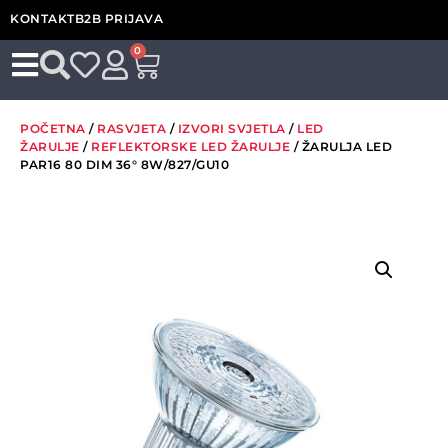
KONTAKT
B2B PRIJAVA
0
POČETNA
/
RASVJETA
/
IZVORI SVJETLA
/
LED
ŽARULJE
/
REFLEKTORSKE LED ŽARULJE
/ ŽARULJA LED
PAR16 80 DIM 36° 8W/827/GU10