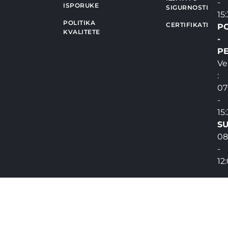
-
ISPORUKE
SIGURNOSTI
15
POLITIKA
CERTIFIKATI
P
KVALITETE
-
PE
Ve
:
07
-
15
SU
08
-
12