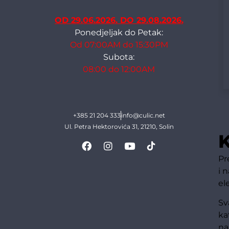
OD 29.06.2026. DO 29.08.2026.
Ponedjeljak do Petak:
Od 07:00AM do 15:30PM
Subota:
08:00 do 12:00AM
+385 21 204 333
info@culic.net
Ul. Petra Hektorovića 31, 21210, Solin
K
Pr
i 
el
Sv
ka
na