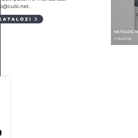
fo@culic.net.
KATALOZI
KATALOG T
Industrija