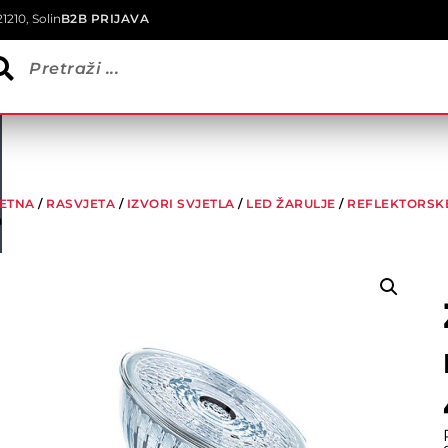
1210, Solin
B2B PRIJAVA
ETNA
/
RASVJETA
/
IZVORI SVJETLA
/
LED ŽARULJE
/
REFLEKTORSKE
0