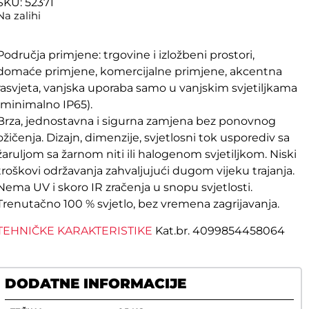
SKU: 52371
Na zalihi
Područja primjene: trgovine i izložbeni prostori,
domaće primjene, komercijalne primjene, akcentna
rasvjeta, vanjska uporaba samo u vanjskim svjetiljkama
(minimalno IP65).
Brza, jednostavna i sigurna zamjena bez ponovnog
ožičenja. Dizajn, dimenzije, svjetlosni tok usporediv sa
žaruljom sa žarnom niti ili halogenom svjetiljkom. Niski
troškovi održavanja zahvaljujući dugom vijeku trajanja.
Nema UV i skoro IR zračenja u snopu svjetlosti.
Trenutačno 100 % svjetlo, bez vremena zagrijavanja.
TEHNIČKE KARAKTERISTIKE
Kat.br. 4099854458064
DODATNE INFORMACIJE