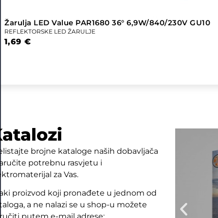
Žarulja LED Value PAR1680 36° 6,9W/840/230V GU10
REFLEKTORSKE LED ŽARULJE
1,69
€
atalozi
elistajte brojne kataloge naših dobavljača
naručite potrebnu rasvjetu i
ektromaterijal za Vas.
aki proizvod koji pronađete u jednom od
taloga, a ne nalazi se u shop-u možete
ručiti putem e-mail adrese: