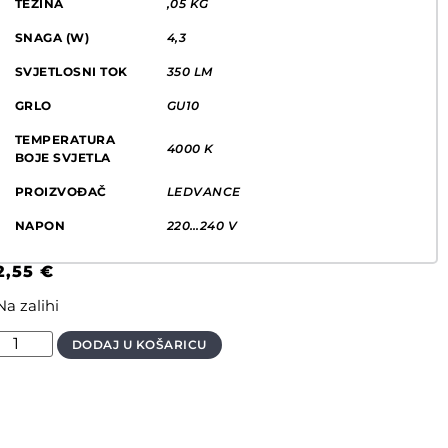
TEŽINA
,05 KG
SNAGA (W)
4,3
SVJETLOSNI TOK
350 LM
GRLO
GU10
TEMPERATURA
4000 K
BOJE SVJETLA
PROIZVOĐAČ
LEDVANCE
NAPON
220…240 V
2,55
€
Na zalihi
DODAJ U KOŠARICU