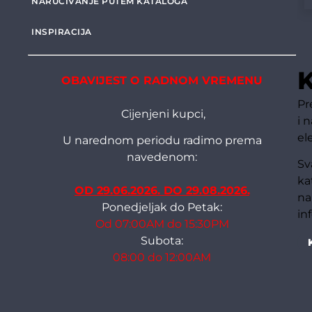
NARUČIVANJE PUTEM KATALOGA
INSPIRACIJA
K
OBAVIJEST O RADNOM VREMENU
Pr
Cijenjeni kupci,
i 
el
U narednom periodu radimo prema
navedenom:
Sv
ka
OD 29.06.2026. DO 29.08.2026.
na
Ponedjeljak do Petak:
in
Od 07:00AM do 15:30PM
Subota:
08:00 do 12:00AM