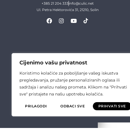
+385 21 204 333
info@culic.net
Ul. Petra Hektorovića 31, 21210, Solin
Cijenimo vašu privatnost
Koristimo kolačiće za poboljšanje vašeg iskustva
pregledavanja, pružanje personaliziranih oglasa ili
sadržaja i analizu našeg prometa. Klikom na "Prihvati
sve" pristajete na našu upotrebu kolačića.
PRILAGODI
ODBACI SVE
PRIHVATI SVE