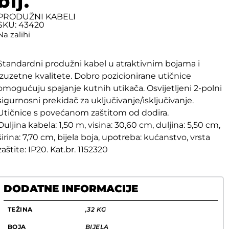
bij.
PRODUŽNI KABELI
SKU: 43420
Na zalihi
Standardni produžni kabel u atraktivnim bojama i
izuzetne kvalitete. Dobro pozicionirane utičnice
omogućuju spajanje kutnih utikača. Osvijetljeni 2-polni
sigurnosni prekidač za uključivanje/isključivanje.
Utičnice s povećanom zaštitom od dodira.
Duljina kabela: 1,50 m, visina: 30,60 cm, duljina: 5,50 cm,
širina: 7,70 cm, bijela boja, upotreba: kućanstvo, vrsta
zaštite: IP20. Kat.br. 1152320
DODATNE INFORMACIJE
TEŽINA
,32 KG
BOJA
BIJELA