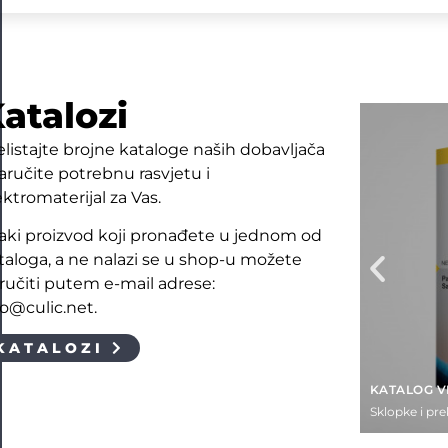
atalozi
elistajte brojne kataloge naših dobavljača
naručite potrebnu rasvjetu i
ektromaterijal za Vas.
aki proizvod koji pronađete u jednom od
taloga, a ne nalazi se u shop-u možete
ručiti putem e-mail adrese:
fo@culic.net.
KATALOZI
KATALOG V
Sklopke i pre