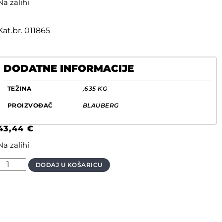
Na zalihi
Kat.br. 011865
DODATNE INFORMACIJE
TEŽINA
,635 KG
PROIZVOĐAČ
BLAUBERG
43,44
€
Na zalihi
DODAJ U KOŠARICU