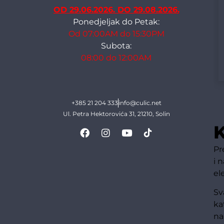
OD 29.06.2026. DO 29.08.2026.
Ponedjeljak do Petak:
Od 07:00AM do 15:30PM
Subota:
08:00 do 12:00AM
+385 21 204 333
info@culic.net
Ul. Petra Hektorovića 31, 21210, Solin
K
Pr
i 
el
Sv
ka
na