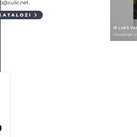
fo@culic.net.
KATALOZI
IR LUKS V
Unutarnje i 