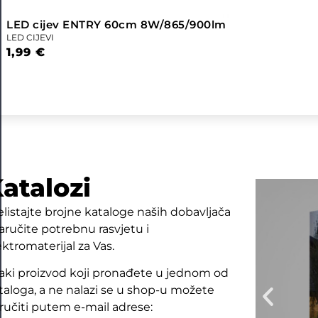
LED cijev ENTRY 60cm 8W/865/900lm
LED CIJEVI
1,99
€
atalozi
elistajte brojne kataloge naših dobavljača
naručite potrebnu rasvjetu i
ektromaterijal za Vas.
aki proizvod koji pronađete u jednom od
taloga, a ne nalazi se u shop-u možete
ručiti putem e-mail adrese: