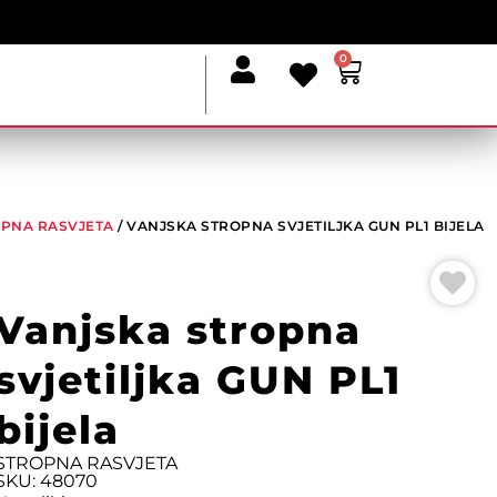
0
PNA RASVJETA
/ VANJSKA STROPNA SVJETILJKA GUN PL1 BIJELA
Vanjska stropna
svjetiljka GUN PL1
bijela
STROPNA RASVJETA
SKU: 48070