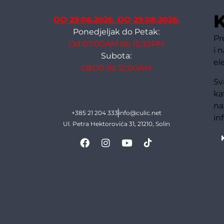
K
OD 29.06.2026. DO 29.08.2026.
Ponedjeljak do Petak:
Pr
Od 07:00AM do 15:30PM
i 
Subota:
el
08:00 do 12:00AM
Sv
ka
na
+385 21 204 333
info@culic.net
in
Ul. Petra Hektorovića 31, 21210, Solin