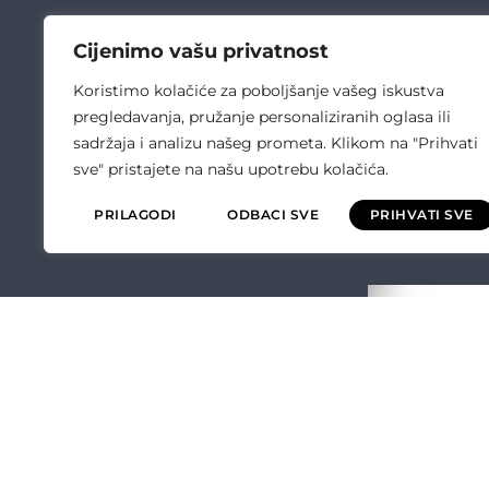
Cijenimo vašu privatnost
Koristimo kolačiće za poboljšanje vašeg iskustva
pregledavanja, pružanje personaliziranih oglasa ili
sadržaja i analizu našeg prometa. Klikom na "Prihvati
sve" pristajete na našu upotrebu kolačića.
PRILAGODI
ODBACI SVE
PRIHVATI SVE
ČULIĆ ELEKT
O NAMA
OPĆI UVJETI P
POLITIKA KVALI