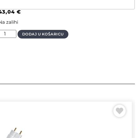
43,04
€
Na zalihi
DODAJ U KOŠARICU