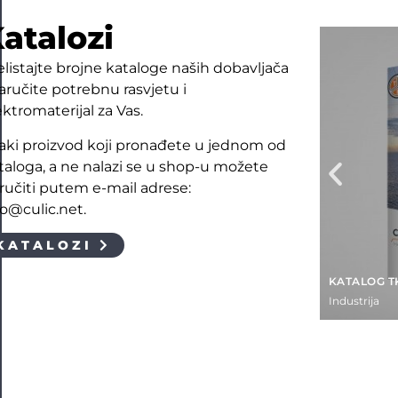
atalozi
elistajte brojne kataloge naših dobavljača
naručite potrebnu rasvjetu i
ektromaterijal za Vas.
aki proizvod koji pronađete u jednom od
taloga, a ne nalazi se u shop-u možete
ručiti putem e-mail adrese:
fo@culic.net.
KATALOZI
KATALOG T
Industrija