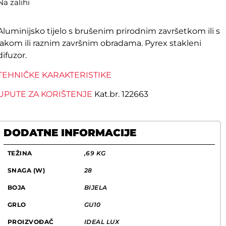
Na zalihi
Aluminijsko tijelo s brušenim prirodnim završetkom ili s
lakom ili raznim završnim obradama. Pyrex stakleni
difuzor.
TEHNIČKE KARAKTERISTIKE
UPUTE ZA KORIŠTENJE
Kat.br. 122663
DODATNE INFORMACIJE
TEŽINA
,69 KG
SNAGA (W)
28
BOJA
BIJELA
GRLO
GU10
PROIZVOĐAČ
IDEAL LUX