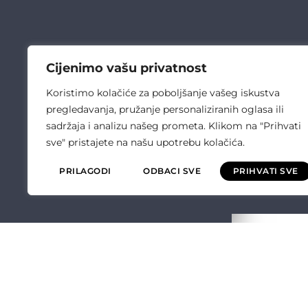
Cijenimo vašu privatnost
Koristimo kolačiće za poboljšanje vašeg iskustva
pregledavanja, pružanje personaliziranih oglasa ili
sadržaja i analizu našeg prometa. Klikom na "Prihvati
sve" pristajete na našu upotrebu kolačića.
PRILAGODI
ODBACI SVE
PRIHVATI SVE
ČULIĆ ELEKT
O NAMA
OPĆI UVJETI P