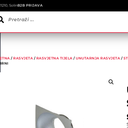
1210, Solin
B2B PRIJAVA
ETNA
/
RASVJETA
/
RASVJETNA TIJELA
/
UNUTARNJA RASVJETA
/
S
BRNI