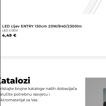
LED cijev ENTRY 150cm 20W/840/2300lm
LED CIJEVI
4,49
€
atalozi
elistajte brojne kataloge naših dobavljača
naručite potrebnu rasvjetu i
ektromaterijal za Vas.