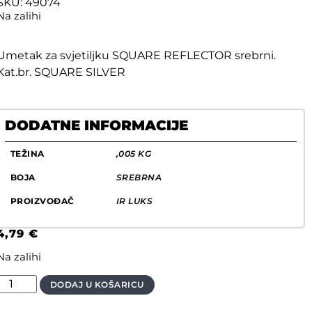
SKU: 49074
Na zalihi
Umetak za svjetiljku SQUARE REFLECTOR srebrni.
Kat.br. SQUARE SILVER
DODATNE INFORMACIJE
TEŽINA
,005 KG
BOJA
SREBRNA
PROIZVOĐAČ
IR LUKS
4,79
€
Na zalihi
DODAJ U KOŠARICU