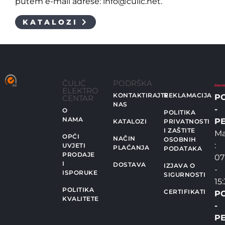
putem e-mail adrese: info@culic.net.
KATALOZI
ČULIĆ
PODRŠKA
ELEKTRO
KONTAKTIRAJTE
REKLAMACIJA
P
CENTAR
NAS
-
O
POLITIKA
NAMA
PE
KATALOZI
PRIVATNOSTI
I ZAŠTITE
Ma
OPĆI
NAČIN
OSOBNIH
:
UVJETI
PLAĆANJA
PODATAKA
PRODAJE
07
I
DOSTAVA
IZJAVA O
-
ISPORUKE
SIGURNOSTI
15
POLITIKA
CERTIFIKATI
P
KVALITETE
-
PE