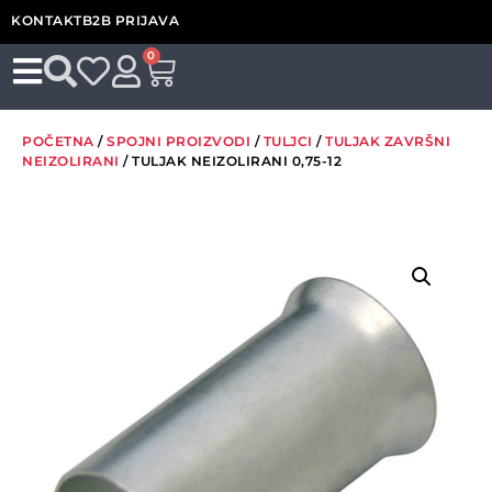
KONTAKT
B2B PRIJAVA
0
POČETNA
/
SPOJNI PROIZVODI
/
TULJCI
/
TULJAK ZAVRŠNI
NEIZOLIRANI
/ TULJAK NEIZOLIRANI 0,75-12