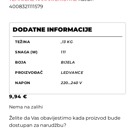
4008321111579
DODATNE INFORMACIJE
TEŽINA
,13 KG
SNAGA (W)
111
BOJA
BIJELA
PROIZVOĐAČ
LEDVANCE
NAPON
220…240 V
9,94
€
Nema na zalihi
Želite da Vas obavijestimo kada proizvod bude
dostupan za narudžbu?