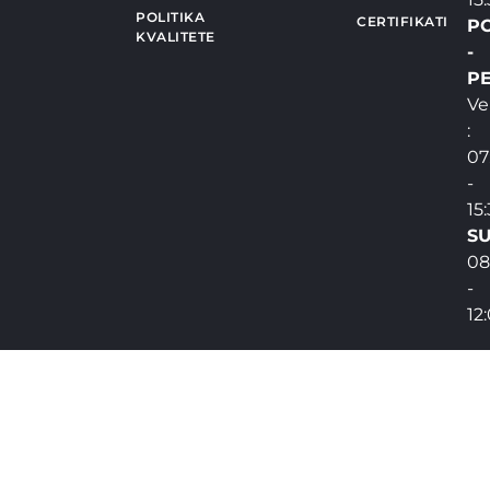
POLITIKA
CERTIFIKATI
P
KVALITETE
-
PE
Ve
:
07
-
15
SU
08
-
12