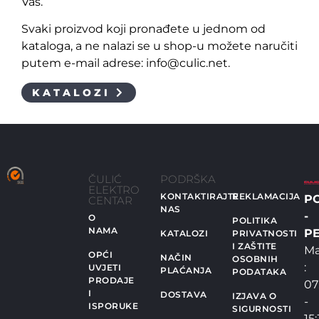
Vas.
Svaki proizvod koji pronađete u jednom od
kataloga, a ne nalazi se u shop-u možete naručiti
putem e-mail adrese: info@culic.net.
KATALOZI
ČULIĆ
PODRŠKA
ELEKTRO
KONTAKTIRAJTE
REKLAMACIJA
P
CENTAR
NAS
-
O
POLITIKA
NAMA
PE
KATALOZI
PRIVATNOSTI
I ZAŠTITE
Ma
OPĆI
NAČIN
OSOBNIH
:
UVJETI
PLAĆANJA
PODATAKA
PRODAJE
07
I
DOSTAVA
IZJAVA O
-
ISPORUKE
SIGURNOSTI
15