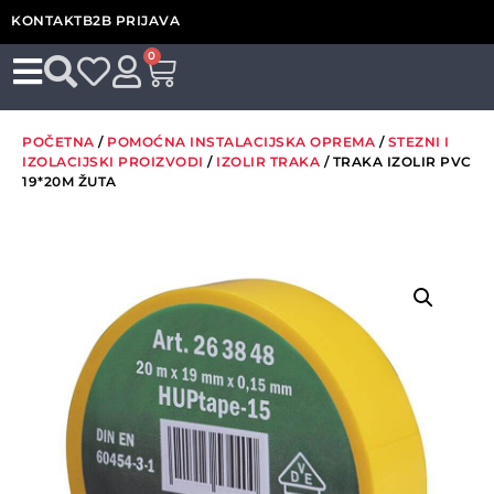
KONTAKT
B2B PRIJAVA
0
POČETNA
/
POMOĆNA INSTALACIJSKA OPREMA
/
STEZNI I
IZOLACIJSKI PROIZVODI
/
IZOLIR TRAKA
/ TRAKA IZOLIR PVC
19*20M ŽUTA