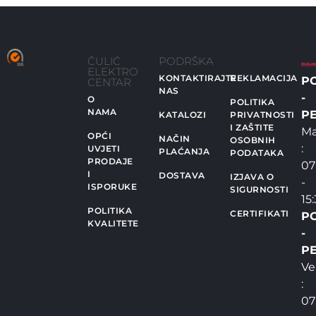
ČULIĆ
PODRŠKA
ELEKTRO
KONTAKTIRAJTE
REKLAMACIJA
P
CENTAR
NAS
-
O
POLITIKA
NAMA
PE
KATALOZI
PRIVATNOSTI
I ZAŠTITE
Ma
OPĆI
NAČIN
OSOBNIH
:
UVJETI
PLAĆANJA
PODATAKA
PRODAJE
07
I
DOSTAVA
IZJAVA O
-
ISPORUKE
SIGURNOSTI
15
POLITIKA
CERTIFIKATI
P
KVALITETE
-
PE
Ve
:
07