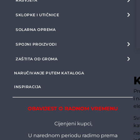
RASVJETA
SKLOPKE I UTIČNICE
SOLARNA OPREMA
SPOJNI PROIZVODI
ZAŠTITA OD GROMA
NARUČIVANJE PUTEM KATALOGA
K
INSPIRACIJA
Pr
i 
el
OBAVIJEST O RADNOM VREMENU
Sv
Cijenjeni kupci,
ka
na
U narednom periodu radimo prema