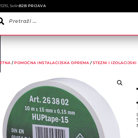
1210, Solin
B2B PRIJAVA
ETNA
/
POMOĆNA INSTALACIJSKA OPREMA
/
STEZNI I IZOLACIJSK