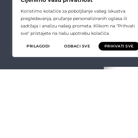
Cijenimo vašu privatnost
Koristimo kolačiće za poboljšanje vašeg iskustva
pregledavanja, pružanje personaliziranih oglasa ili
sadržaja i analizu našeg prometa. Klikom na "Prihvati
sve" pristajete na našu upotrebu kolačića.
PRILAGODI
ODBACI SVE
PRIHVATI SVE
ČULIĆ ELEKT
O NAMA
OPĆI UVJETI P
POLITIKA KVALI