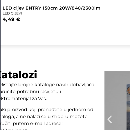
LED cijev ENTRY 150cm 20W/840/2300lm
LED CIJEVI
4,49
€
atalozi
elistajte brojne kataloge naših dobavljača
naručite potrebnu rasvjetu i
ektromaterijal za Vas.
aki proizvod koji pronađete u jednom od
taloga, a ne nalazi se u shop-u možete
ručiti putem e-mail adrese: