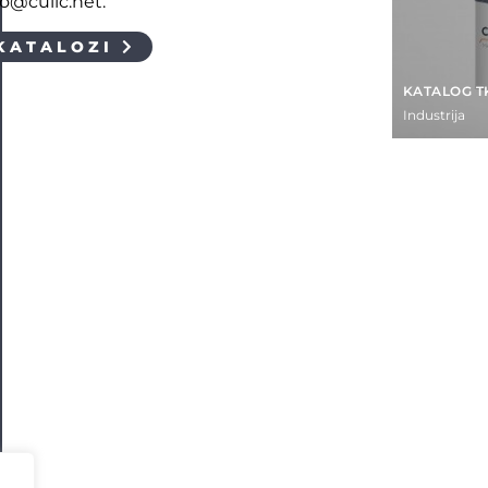
fo@culic.net.
KATALOZI
KATALOG T
Industrija