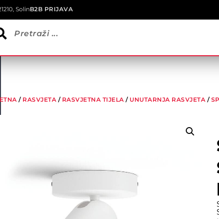
1210, Solin
B2B PRIJAVA
ETNA
/
RASVJETA
/
RASVJETNA TIJELA
/
UNUTARNJA RASVJETA
/
S