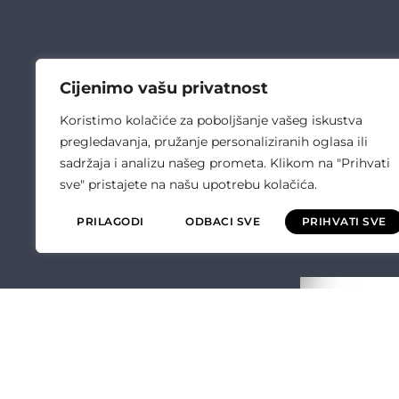
Cijenimo vašu privatnost
Koristimo kolačiće za poboljšanje vašeg iskustva
pregledavanja, pružanje personaliziranih oglasa ili
sadržaja i analizu našeg prometa. Klikom na "Prihvati
sve" pristajete na našu upotrebu kolačića.
PRILAGODI
ODBACI SVE
PRIHVATI SVE
ČULIĆ ELEKT
O NAMA
OPĆI UVJETI P