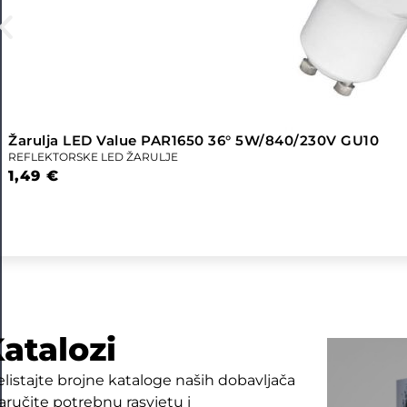
Žarulja LED Value PAR1650 36° 5W/840/230V GU10
REFLEKTORSKE LED ŽARULJE
1,49
€
atalozi
elistajte brojne kataloge naših dobavljača
naručite potrebnu rasvjetu i