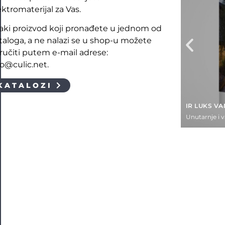
ektromaterijal za Vas.
aki proizvod koji pronađete u jednom od
taloga, a ne nalazi se u shop-u možete
ručiti putem e-mail adrese:
fo@culic.net.
KATALOZI
IR LUKS V
Unutarnje i 