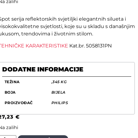
Na zalihi
Spot serija reflektorskih svjetiljki elegantnih silueta i
visokokvalitetne svjetlosti, koje su u skladu s današnjim
ukusom, trendovima i životnim stilom.
TEHNIČKE KARAKTERISTIKE
Kat.br. 5058131PN
DODATNE INFORMACIJE
TEŽINA
,345 KG
BOJA
BIJELA
PROIZVOĐAČ
PHILIPS
27,23
€
Na zalihi