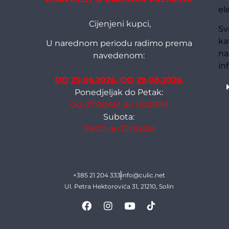
el
Cijenjeni kupci,
Sv
ka
U narednom periodu radimo prema
na
navedenom:
in
OD 29.06.2026. DO 29.08.2026.
Ponedjeljak do Petak:
Od 07:00AM do 15:30PM
Subota:
08:00 do 12:00AM
+385 21 204 333
info@culic.net
Ul. Petra Hektorovića 31, 21210, Solin