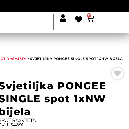
0
POT RASVJETA
/ SVJETILJKA PONGEE SINGLE SPOT 1XNW BIJELA
Svjetiljka PONGEE
SINGLE spot 1xNW
bijela
SPOT RASVJETA
SKU: 54891