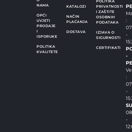
POLITIKA
NAMA
PE
KATALOZI
PRIVATNOSTI
I ZAŠTITE
Ma
OPĆI
NAČIN
OSOBNIH
:
UVJETI
PLAĆANJA
PODATAKA
PRODAJE
07
I
DOSTAVA
IZJAVA O
-
ISPORUKE
SIGURNOSTI
15
POLITIKA
CERTIFIKATI
P
KVALITETE
-
PE
Ve
:
07
-
15
SU
08
-
12