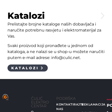
Katalozi
Prelistajte brojne kataloge naših dobavljača i
naručite potrebnu rasvjetu i elektromaterijal za
Vas.
Svaki proizvod koji pronađete u jednom od
kataloga, a ne nalazi se u shop-u možete naručiti
putem e-mail adrese: info@culic.net.
KATALOZI
ČULIĆ
PODRŠKA
ELEKTRO
KONTAKTIRAJTE
REKLAMACIJA
P
CENTAR
NAS
-
O