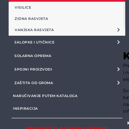
VISILICE
ZIDNA RASVJETA
VANJSKA RASVJETA
SKLOPKE I UTIČNICE
K
SOLARNA OPREMA
Pr
SPOJNI PROIZVODI
i 
el
ZAŠTITA OD GROMA
Sv
NARUČIVANJE PUTEM KATALOGA
ka
na
INSPIRACIJA
in
OBAVIJEST O RADNOM VREMENU