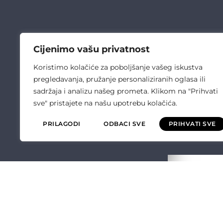
Cijenimo vašu privatnost
Koristimo kolačiće za poboljšanje vašeg iskustva
pregledavanja, pružanje personaliziranih oglasa ili
sadržaja i analizu našeg prometa. Klikom na "Prihvati
sve" pristajete na našu upotrebu kolačića.
PRILAGODI
ODBACI SVE
PRIHVATI SVE
ČULIĆ ELEKT
O NAMA
OPĆI UVJETI P