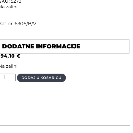
SKU: 5273
Na zalihi
Kat.br. 6306/B/V
DODATNE INFORMACIJE
194,10
€
Na zalihi
DODAJ U KOŠARICU