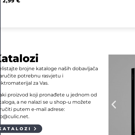
2,99
€
atalozi
elistajte brojne kataloge naših dobavljača
naručite potrebnu rasvjetu i
ektromaterijal za Vas.
aki proizvod koji pronađete u jednom od
taloga, a ne nalazi se u shop-u možete
ručiti putem e-mail adrese:
fo@culic.net.
KATALOZI