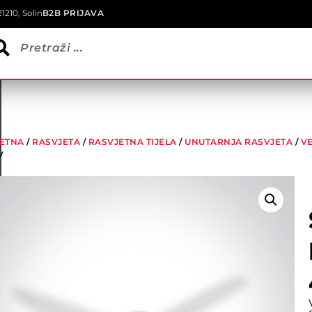
1210, Solin
B2B PRIJAVA
ETNA
/
RASVJETA
/
RASVJETNA TIJELA
/
UNUTARNJA RASVJETA
/
VE
V