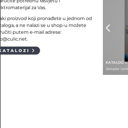
naručite potrebnu rasvjetu i
ektromaterijal za Vas.
aki proizvod koji pronađete u jednom od
taloga, a ne nalazi se u shop-u možete
ručiti putem e-mail adrese:
fo@culic.net.
KATALOZI
KATALOG V
Sklopke i pre