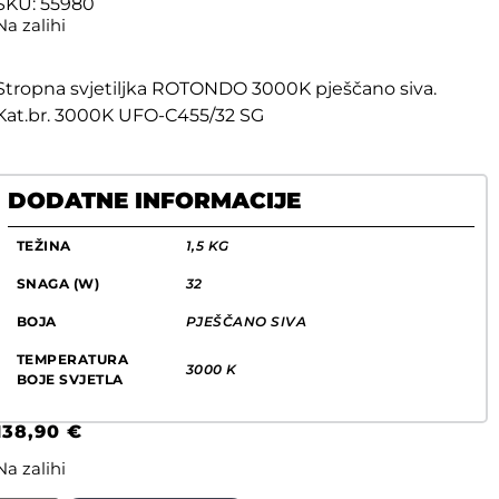
SKU: 55980
Na zalihi
Stropna svjetiljka ROTONDO 3000K pješčano siva.
Kat.br. 3000K UFO-C455/32 SG
DODATNE INFORMACIJE
TEŽINA
1,5 KG
SNAGA (W)
32
BOJA
PJEŠČANO SIVA
TEMPERATURA
3000 K
BOJE SVJETLA
138,90
€
Na zalihi