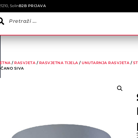
1210, Solin
B2B PRIJAVA
ETNA
/
RASVJETA
/
RASVJETNA TIJELA
/
UNUTARNJA RASVJETA
/
S
ŠČANO SIVA