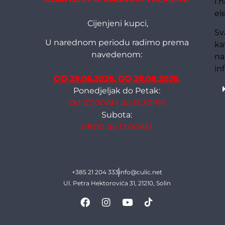
i 
el
Cijenjeni kupci,
Sv
U narednom periodu radimo prema
ka
navedenom:
na
in
OD 29.06.2026. DO 29.08.2026.
Ponedjeljak do Petak:
Od 07:00AM do 15:30PM
Subota:
08:00 do 12:00AM
+385 21 204 333
info@culic.net
Ul. Petra Hektorovića 31, 21210, Solin