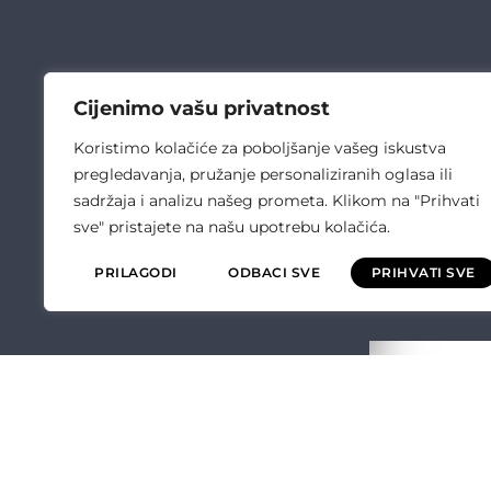
Cijenimo vašu privatnost
Koristimo kolačiće za poboljšanje vašeg iskustva
pregledavanja, pružanje personaliziranih oglasa ili
sadržaja i analizu našeg prometa. Klikom na "Prihvati
sve" pristajete na našu upotrebu kolačića.
PRILAGODI
ODBACI SVE
PRIHVATI SVE
ČULIĆ ELEKT
O NAMA
OPĆI UVJETI P