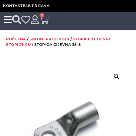
KONTAKT
B2B PRIJAVA
0
POČETNA
/
SPOJNI PROIZVODI
/
STOPICE
/
CIJEVNE
STOPICE CU
/ STOPICA CIJEVNA 35-8