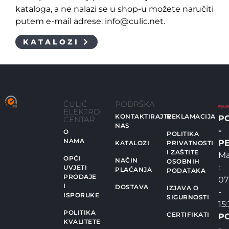
kataloga, a ne nalazi se u shop-u možete naručiti
putem e-mail adrese: info@culic.net.
KATALOZI
ČULIĆ
PODRŠKA
ELEKTRO
KONTAKTIRAJTE
REKLAMACIJA
P
CENTAR
NAS
-
O
POLITIKA
NAMA
PE
KATALOZI
PRIVATNOSTI
I ZAŠTITE
Ma
OPĆI
NAČIN
OSOBNIH
:
UVJETI
PLAĆANJA
PODATAKA
PRODAJE
07
I
DOSTAVA
IZJAVA O
-
ISPORUKE
SIGURNOSTI
15
POLITIKA
CERTIFIKATI
P
KVALITETE
-