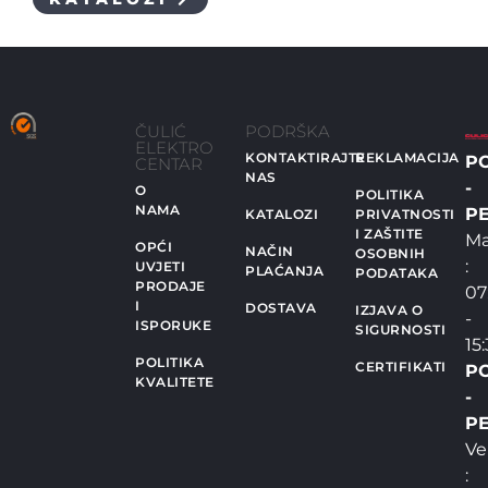
ČULIĆ
PODRŠKA
ELEKTRO
KONTAKTIRAJTE
REKLAMACIJA
P
CENTAR
NAS
-
O
POLITIKA
NAMA
PE
KATALOZI
PRIVATNOSTI
I ZAŠTITE
Ma
OPĆI
NAČIN
OSOBNIH
:
UVJETI
PLAĆANJA
PODATAKA
PRODAJE
07
I
DOSTAVA
IZJAVA O
-
ISPORUKE
SIGURNOSTI
15
POLITIKA
CERTIFIKATI
P
KVALITETE
-
PE
Ve
: