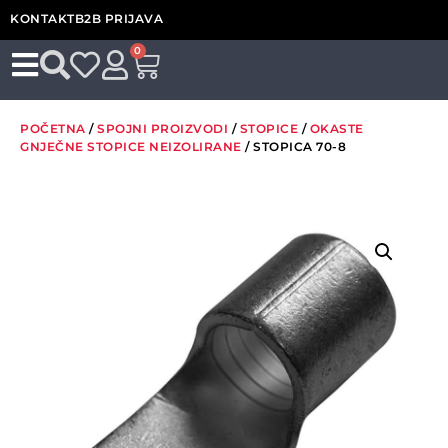
KONTAKT
B2B PRIJAVA
0
POČETNA
/
SPOJNI PROIZVODI
/
STOPICE
/
OKASTE
GNJEČNE STOPICE NEIZOLIRANE
/ STOPICA 70-8