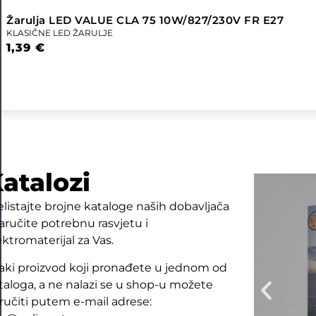
Žarulja LED VALUE CLA 75 10W/827/230V FR E27
KLASIČNE LED ŽARULJE
1,39
€
atalozi
elistajte brojne kataloge naših dobavljača
naručite potrebnu rasvjetu i
ektromaterijal za Vas.
aki proizvod koji pronađete u jednom od
taloga, a ne nalazi se u shop-u možete
ručiti putem e-mail adrese: