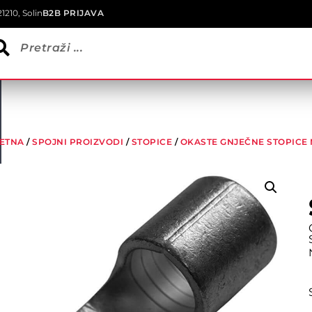
1210, Solin
B2B PRIJAVA
ETNA
/
SPOJNI PROIZVODI
/
STOPICE
/
OKASTE GNJEČNE STOPICE 