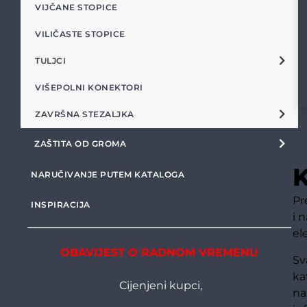
VIJČANE STOPICE
VILIČASTE STOPICE
TULJCI
VIŠEPOLNI KONEKTORI
ZAVRŠNA STEZALJKA
ZAŠTITA OD GROMA
K
NARUČIVANJE PUTEM KATALOGA
Pr
INSPIRACIJA
i 
el
OBAVIJEST O RADNOM VREMENU
Sv
ka
Cijenjeni kupci,
na