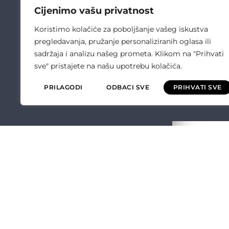
Cijenimo vašu privatnost
Koristimo kolačiće za poboljšanje vašeg iskustva
pregledavanja, pružanje personaliziranih oglasa ili
sadržaja i analizu našeg prometa. Klikom na "Prihvati
sve" pristajete na našu upotrebu kolačića.
PRILAGODI
ODBACI SVE
PRIHVATI SVE
ČULIĆ ELEKT
O NAMA
OPĆI UVJETI P
POLITIKA KVALI