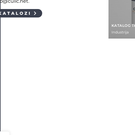
fo@culic.net.
KATALOZI
KATALOG T
Industrija