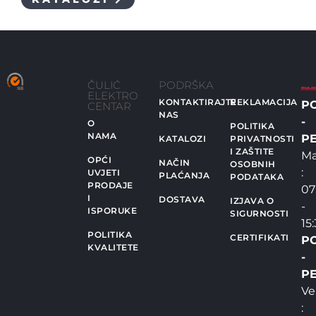
ČULIĆ
PODRŠKA
ELEKTRO
KONTAKTIRAJTE
REKLAMACIJA
P
CENTAR
NAS
-
O
POLITIKA
NAMA
PE
KATALOZI
PRIVATNOSTI
I ZAŠTITE
Ma
OPĆI
NAČIN
OSOBNIH
:
UVJETI
PLAĆANJA
PODATAKA
PRODAJE
07
I
DOSTAVA
IZJAVA O
-
ISPORUKE
SIGURNOSTI
15
POLITIKA
CERTIFIKATI
P
KVALITETE
-
PE
Ve
: