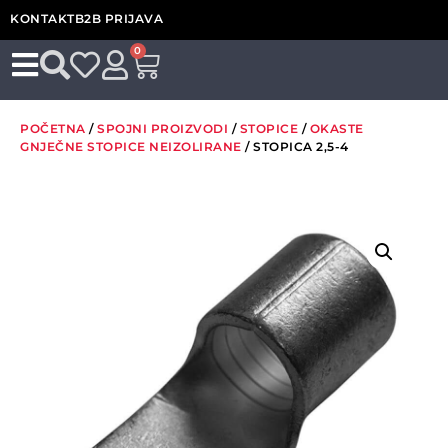
KONTAKT
B2B PRIJAVA
0
POČETNA
/
SPOJNI PROIZVODI
/
STOPICE
/
OKASTE
GNJEČNE STOPICE NEIZOLIRANE
/ STOPICA 2,5-4