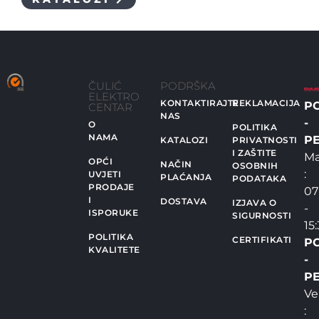
ČULIĆ
PODRŠKA
ELEKTRO
KONTAKTIRAJTE
REKLAMACIJA
P
CENTAR
NAS
-
O
POLITIKA
NAMA
PE
KATALOZI
PRIVATNOSTI
I ZAŠTITE
Ma
OPĆI
NAČIN
OSOBNIH
:
UVJETI
PLAĆANJA
PODATAKA
PRODAJE
07
I
DOSTAVA
IZJAVA O
-
ISPORUKE
SIGURNOSTI
15
POLITIKA
CERTIFIKATI
P
KVALITETE
-
PE
Ve
: