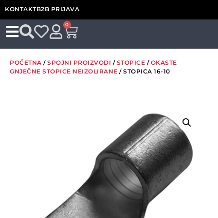
KONTAKT
B2B PRIJAVA
0
POČETNA
/
SPOJNI PROIZVODI
/
STOPICE
/
OKASTE
GNJEČNE STOPICE NEIZOLIRANE
/ STOPICA 16-10