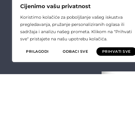
Cijenimo vašu privatnost
Koristimo kolačiće za poboljšanje vašeg iskustva
pregledavanja, pružanje personaliziranih oglasa ili
sadržaja i analizu našeg prometa. Klikom na "Prihvati
sve" pristajete na našu upotrebu kolačića.
PRILAGODI
ODBACI SVE
PRIHVATI SVE
ČULIĆ ELEKT
O NAMA
OPĆI UVJETI P
POLITIKA KVALI