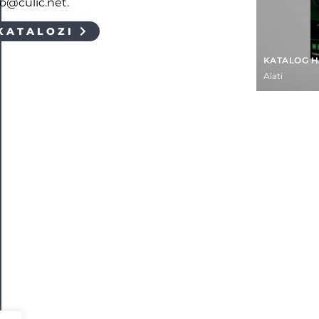
fo@culic.net.
KATALOZI
KATALOG 
Alati