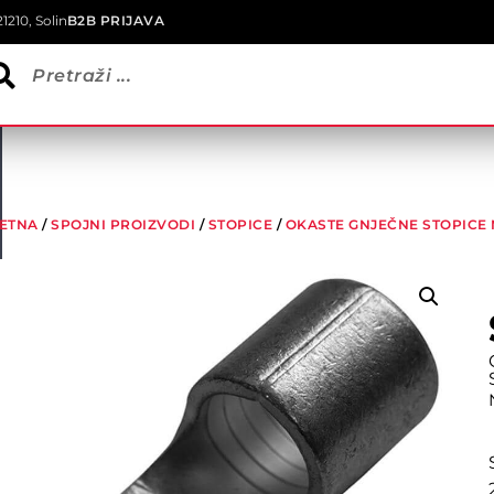
1210, Solin
B2B PRIJAVA
ETNA
/
SPOJNI PROIZVODI
/
STOPICE
/
OKASTE GNJEČNE STOPICE 