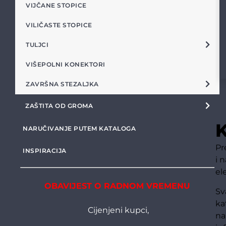
VIJČANE STOPICE
VILIČASTE STOPICE
TULJCI
VIŠEPOLNI KONEKTORI
ZAVRŠNA STEZALJKA
ZAŠTITA OD GROMA
K
NARUČIVANJE PUTEM KATALOGA
Pr
INSPIRACIJA
i 
el
OBAVIJEST O RADNOM VREMENU
Sv
ka
Cijenjeni kupci,
na