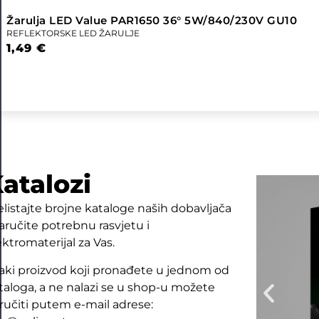
Žarulja LED Value PAR1650 36° 5W/840/230V GU10
REFLEKTORSKE LED ŽARULJE
1,49
€
atalozi
elistajte brojne kataloge naših dobavljača
naručite potrebnu rasvjetu i
ektromaterijal za Vas.
aki proizvod koji pronađete u jednom od
taloga, a ne nalazi se u shop-u možete
ručiti putem e-mail adrese: