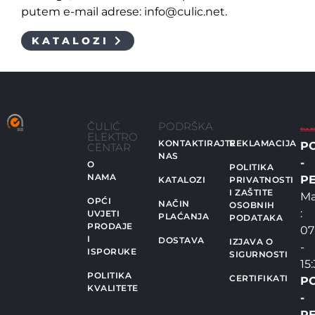
putem e-mail adrese: info@culic.net.
KATALOZI
ČULIĆ
PODRŠKA
ELEKTRO
KONTAKTIRAJTE
REKLAMACIJA
P
CENTAR
NAS
-
O
POLITIKA
NAMA
PE
KATALOZI
PRIVATNOSTI
I ZAŠTITE
Ma
OPĆI
NAČIN
OSOBNIH
:
UVJETI
PLAĆANJA
PODATAKA
PRODAJE
07
I
DOSTAVA
IZJAVA O
-
ISPORUKE
SIGURNOSTI
15
POLITIKA
CERTIFIKATI
P
KVALITETE
-
PE