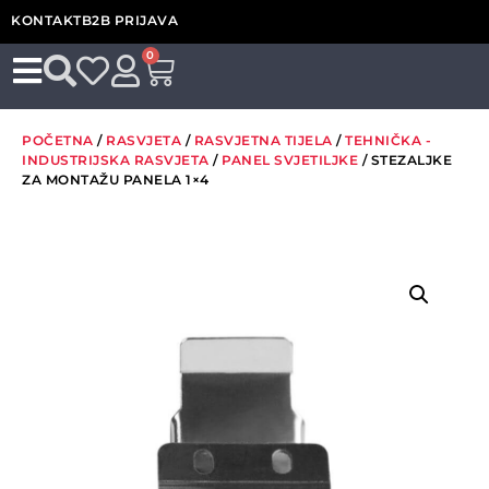
KONTAKT
B2B PRIJAVA
0
POČETNA
/
RASVJETA
/
RASVJETNA TIJELA
/
TEHNIČKA -
INDUSTRIJSKA RASVJETA
/
PANEL SVJETILJKE
/ STEZALJKE
ZA MONTAŽU PANELA 1×4