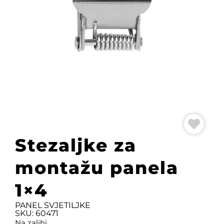
Stezaljke za
montažu panela
1×4
PANEL SVJETILJKE
SKU: 60471
Na zalihi