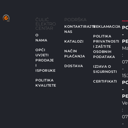
ČULIĆ
PODRŠKA
ELEKTRO
KONTAKTIRAJTE
REKLAMACIJA
P
CENTAR
NAS
-
O
POLITIKA
NAMA
PE
KATALOZI
PRIVATNOSTI
I ZAŠTITE
Ma
OPĆI
NAČIN
OSOBNIH
:
UVJETI
PLAĆANJA
PODATAKA
PRODAJE
07
I
DOSTAVA
IZJAVA O
-
ISPORUKE
SIGURNOSTI
15
POLITIKA
CERTIFIKATI
P
KVALITETE
-
PE
Ve
:
07
-