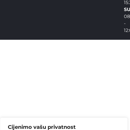
15
SU
08
-
12
Cijenimo vašu privatnost