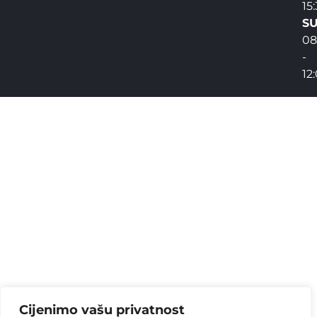
15
SU
08
-
12
Cijenimo vašu privatnost