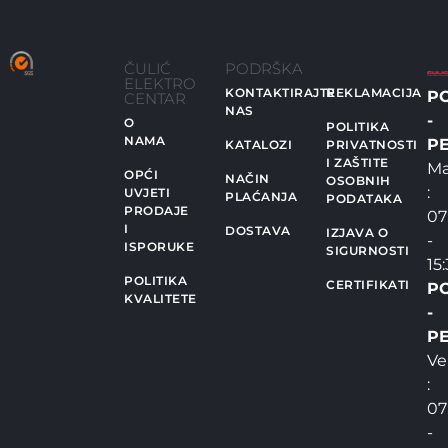
ČULIĆ
PODRŠKA
ELEKTRO
KONTAKTIRAJTE
REKLAMACIJA
P
CENTAR
NAS
-
O
POLITIKA
NAMA
PE
KATALOZI
PRIVATNOSTI
I ZAŠTITE
Ma
OPĆI
NAČIN
OSOBNIH
:
UVJETI
PLAĆANJA
PODATAKA
PRODAJE
07
I
DOSTAVA
IZJAVA O
-
ISPORUKE
SIGURNOSTI
15
POLITIKA
CERTIFIKATI
P
KVALITETE
-
PE
Ve
:
07
-